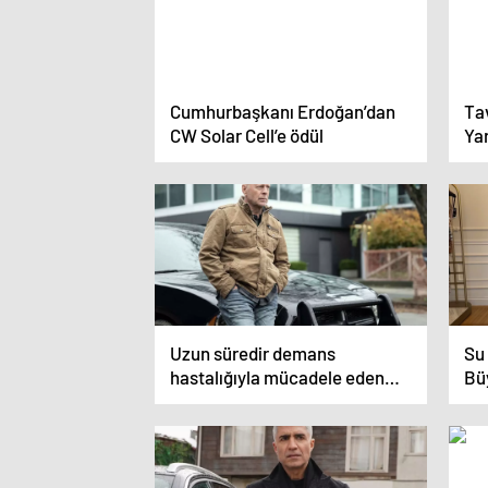
Cumhurbaşkanı Erdoğan’dan
Tav
CW Solar Cell’e ödül
Yar
Uzun süredir demans
Su 
hastalığıyla mücadele eden
Büy
Bruce Willis’in son hali ortaya
Sa
çıktı