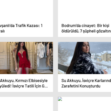
şanlı’da Trafik Kazası: 1
Bodrum’da cinayet: Bir kişi
alı
öldürüldü, 7 şüpheli gözaltı
alındı
Akkuyu, Kırmızı Elbisesiyle
Su Akkuyu, İsviçre Karların
üledi! İsviçre Tatili İçin Gün
Zarafetini Konuşturdu
yıyor