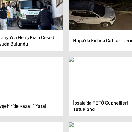
tahya’da Genç Kızın Cesedi
Hopa’da Fırtına Çatıları Uçu
yuda Bulundu
İpsala’da FETÖ Şüphelileri
şehir’de Kaza: 1 Yaralı
Tutuklandı