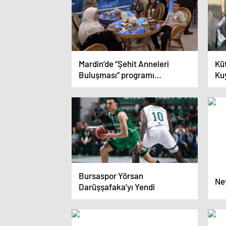
Mardin’de “Şehit Anneleri
Kü
Buluşması” programı
Ku
düzenlendi
Bursaspor Yörsan
Nev
Darüşşafaka’yı Yendi