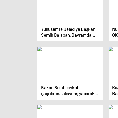
Yunusemre Belediye Başkanı
Nus
Semih Balaban, Bayramda
Ölü
Yuntdağı Mahallelerini Ziyaret
Etti
Bakan Bolat boykot
Ko
çağrılarına alışveriş yaparak
Ba
yanıt verdi