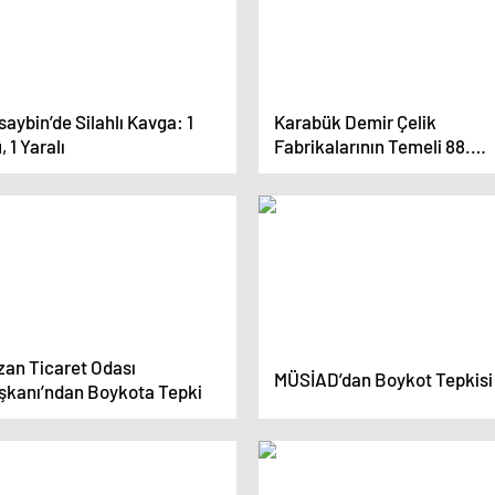
aybin’de Silahlı Kavga: 1
Karabük Demir Çelik
, 1 Yaralı
Fabrikalarının Temeli 88.
Yılında Kutlandı
zan Ticaret Odası
MÜSİAD’dan Boykot Tepkisi
şkanı’ndan Boykota Tepki