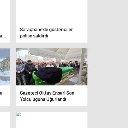
Saraçhane’de göstericiler
na
polise saldırdı
da
Gazeteci Oktay Ensari Son
Yolculuğuna Uğurlandı