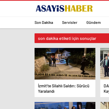
Son Dakika
Servisler
Gündem
son dakika etiketi için sonuçlar
İzmit’te Silahlı Saldırı: Sürücü
DA
Yaralandı
Ka