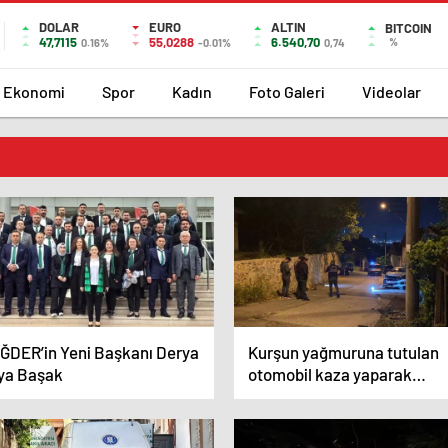
DOLAR
EURO
ALTIN
BITCOIN
47,7115
55,0288
6.540,70
%
0.16%
-0.01%
0,74
Ekonomi
Spor
Kadın
Foto Galeri
Videolar
ĞDER’in Yeni Başkanı Derya
Kurşun yağmuruna tutulan
ya Başak
otomobil kaza yaparak
durabildi