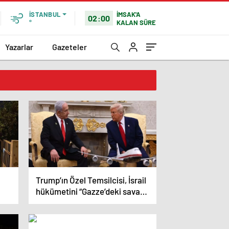
İMSAK'A
İSTANBUL
02:00
KALAN SÜRE
°
Yazarlar
Gazeteler
Trump’ın Özel Temsilcisi, İsrail
hükümetini “Gazze’deki savaşı
uzatmakla” eleştirdi