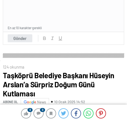
En az 10 karakter gerekli
Gönder
124 okunma
Taşköprü Belediye Başkanı Hüseyin
Arslan’a Sürpriz Doğum Günü
Kutlaması
10 Ocak 2025 14:52
ABONE OL
News
0
0
0
0
Taşköprü Belediye Başkanı Hüseyin Arslan’a doğum
günü sebebiyle AK Parti Taşköprü İlçe Başkanlığında