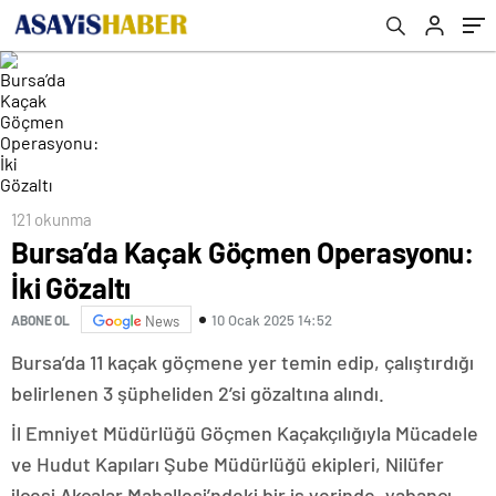
121 okunma
Bursa’da Kaçak Göçmen Operasyonu:
İki Gözaltı
10 Ocak 2025 14:52
ABONE OL
News
Bursa’da 11 kaçak göçmene yer temin edip, çalıştırdığı
belirlenen 3 şüpheliden 2’si gözaltına alındı.
İl Emniyet Müdürlüğü Göçmen Kaçakçılığıyla Mücadele
ve Hudut Kapıları Şube Müdürlüğü ekipleri, Nilüfer
ilçesi Akçalar Mahallesi’ndeki bir iş yerinde, yabancı