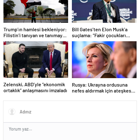
Trump’ın hamlesi bekleniyor:
Bill Gates’ten Elon Musk’a
Filistin’i tanıyan ve tanımayan
suçlama: “Fakir çocukları
ülkeler hangileri?
öldürdü”
Zelenski, ABD’yle “ekonomik
Rusya: Ukrayna ordusuna
ortaklık” anlaşmasını imzaladı
nefes aldırmak için ateşkes
istiyorlar