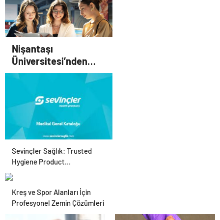
Nişantaşı
Üniversitesi’nden
2026 YKS Adaylarına
Çifte Güvence: Sabit
Ücret ve Kesintisiz
Burs
Sevinçler Sağlık: Trusted
Hygiene Product
Manufacturer in Turkey
Kreş ve Spor Alanları İçin
Profesyonel Zemin Çözümleri