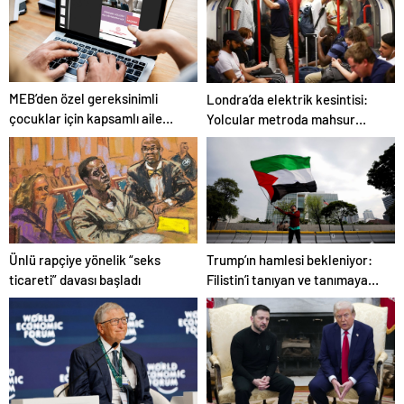
MEB’den özel gereksinimli
Londra’da elektrik kesintisi:
çocuklar için kapsamlı aile
Yolcular metroda mahsur
rehberi
kaldı
Trump’ın hamlesi bekleniyor:
Ünlü rapçiye yönelik “seks
Filistin’i tanıyan ve tanımayan
ticareti” davası başladı
ülkeler hangileri?