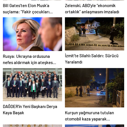
Bill Gates’ten Elon Musk’a
Zelenski, ABD’yle “ekonomik
suçlama: “Fakir çocukları
ortaklık” anlaşmasını imzaladı
öldürdü”
İzmit’te Silahlı Saldırı: Sürücü
Rusya: Ukrayna ordusuna
Yaralandı
nefes aldırmak için ateşkes
istiyorlar
DAĞDER’in Yeni Başkanı Derya
Kurşun yağmuruna tutulan
Kaya Başak
otomobil kaza yaparak
durabildi