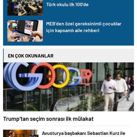
Türk okulu ilk 100’de
MEB’den özel gereksinimli çocuklar
için kapsamlı aile rehberi
EN ÇOK OKUNANLAR
Trump’tan seçim sonrası ilk mülakat
Avusturya başbakanı Sebastian Kurz ile