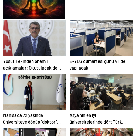
Karar Duruşmasına Çevrildi
Zihnin Gizemli Sınırları ve
Ötesi : Nasılnedir.com
Yusuf Tekin’den önemli
E-YDS cumartesi günü 4 ilde
açıklamalar: Okutulacak dersi
yapılacak
kalmamış öğretmene branş
değişikliği masada
Manisa’da 72 yaşında
Asya’nın en iyi
üniversiteye dönüp “doktor”
üniversitelerinde dört Türk
ünvanı aldı
okulu ilk 100’de