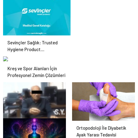
Çifte Güvence: Sabit
Ücret ve Kesintisiz
Burs
Sevinçler Sağlık: Trusted
Hygiene Product
Manufacturer in Turkey
Kreş ve Spor Alanları İçin
Profesyonel Zemin Çözümleri
25 Yıllık Miras Davasında
Ortopodoloji İle Diyabetik
Gözler Temmuz Ayındaki
Ayak Yarası Tedavisi