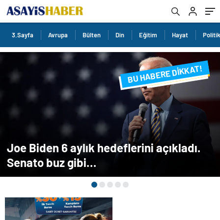
3.Sayfa
Avrupa
Bülten
Din
Eğitim
Hayat
Politi
BU HABERE DİKKAT!
FLAŞ FLAŞ...
SON DAKİKA
Joe Biden 6 aylık hedeflerini açıkladı.
Senato buz gibi…