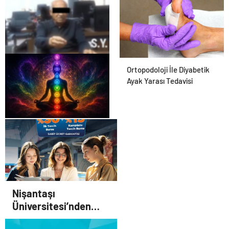
25 Yıllık Miras Davasında
Ortopodoloji İle Diyabetik
Gözler Temmuz Ayındaki
Ayak Yarası Tedavisi
Karar Duruşmasına Çevrildi
Zihnin Gizemli Sınırları ve
Ötesi : Nasılnedir.com
Nişantaşı
Üniversitesi’nden
2026 YKS Adaylarına