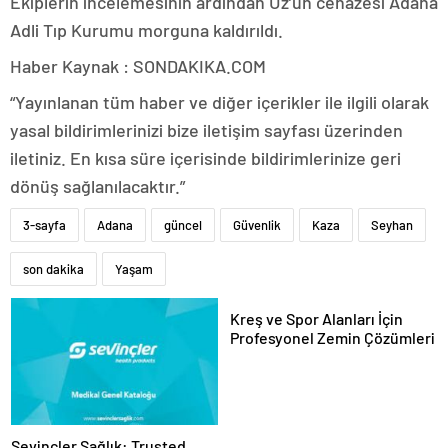
Ekiplerin incelemesinin ardından Uz’un cenazesi Adana
Adli Tıp Kurumu morguna kaldırıldı.
Haber Kaynak : SONDAKIKA.COM
“Yayınlanan tüm haber ve diğer içerikler ile ilgili olarak
yasal bildirimlerinizi bize iletişim sayfası üzerinden
iletiniz. En kısa süre içerisinde bildirimlerinize geri
dönüş sağlanılacaktır.”
3-sayfa
Adana
güncel
Güvenlik
Kaza
Seyhan
son dakika
Yaşam
Kreş ve Spor Alanları İçin
Profesyonel Zemin Çözümleri
Sevinçler Sağlık: Trusted