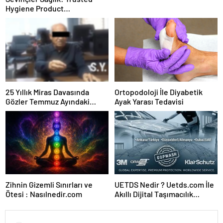
Hygiene Product
Manufacturer in Turkey
25 Yıllık Miras Davasında
Ortopodoloji İle Diyabetik
Gözler Temmuz Ayındaki
Ayak Yarası Tedavisi
Karar Duruşmasına Çevrildi
Zihnin Gizemli Sınırları ve
UETDS Nedir ? Uetds.com İle
Ötesi : Nasılnedir.com
Akıllı Dijital Taşımacılık
Yazılımı