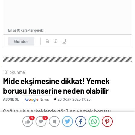
En az 10 karakter gerekli
Gönder
101 okunma
Mide ekşimesine dikkat! Yemek
borusu kanserine neden olabilir
23 Ocak 2025 17:25
ABONE OL
News
Çoğunlukla erkeklerde görülen yemek borusu
(Özefagus) kanseri dünya çapında kanserle ilişkili
0
0
0
0
ölümlerin önde gelen nedenlerinden biri oluyor. Göğüs