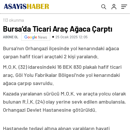
113 okunma
Bursa’da Ticari Araç Ağaca Çarptı
25 Ocak 2025 12:05
ABONE OL
News
Bursa’nın Orhangazi ilçesinde yol kenarındaki ağaca
çarpan hafif ticari araçtaki 2 kişi yaralandı.
M.O.K. (32) idaresindeki 16 BEK 830 plakalı hafif ticari
araç, Göl Yolu Fabrikalar Bölgesi’nde yol kenarındaki
ağaca çarpıp savruldu.
Kazada yaralanan sürücü M.O.K. ve araçta yolcu olarak
bulunan R.İ.K. (24) olay yerine sevk edilen ambulansla,
Orhangazi Devlet Hastanesine götürüldü.
Hastanede tedavi altına alınan yaralıların hayati