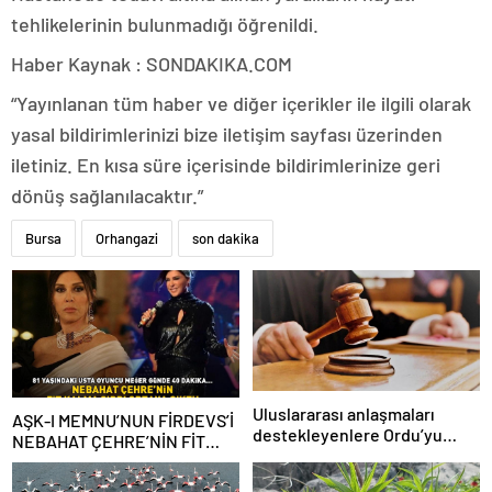
tehlikelerinin bulunmadığı öğrenildi.
Haber Kaynak : SONDAKIKA.COM
“Yayınlanan tüm haber ve diğer içerikler ile ilgili olarak
yasal bildirimlerinizi bize iletişim sayfası üzerinden
iletiniz. En kısa süre içerisinde bildirimlerinize geri
dönüş sağlanılacaktır.”
Bursa
Orhangazi
son dakika
Uluslararası anlaşmaları
AŞK-I MEMNU’NUN FİRDEVS’İ
destekleyenlere Ordu’yu
NEBAHAT ÇEHRE’NİN FİT
itibarsızlaştırma cezası
KALMA SIRRI! 81 yaşındaki
ünlü oyuncu meğer günde 40