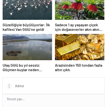
dakika…
Güzelliğiyle büyülüyorlar: İlk
Sadece 1 ay yaşayan çiçek
kafilesi Van Gölü’ne geldi
için doğaseverler akın akın
geliyor!
Ulaş Gölü bu yıl sessiz:
Arazisinden 150 tondan fazla
Göçmen kuşlar neden
altın çıktı
gelmedi?