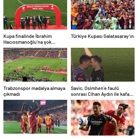
Kupa finalinde İbrahim
Türkiye Kupası Galatasaray’ın
Hacıosmanoğlu’na şok
protesto!
Trabzonspor madalya almaya
Savic, Osimhen’e faulü
çıkmadı
sonrası Cihan Aydın ile kafa
kafaya geldi!