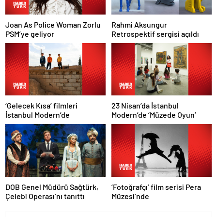
Joan As Police Woman Zorlu
Rahmi Aksungur
PSM’ye geliyor
Retrospektif sergisi açıldı
‘Gelecek Kısa’ filmleri
23 Nisan’da İstanbul
İstanbul Modern’de
Modern’de ‘Müzede Oyun’
‘Fotoğrafçı’ film serisi Pera
DOB Genel Müdürü Sağtürk,
Müzesi’nde
Çelebi Operası’nı tanıttı