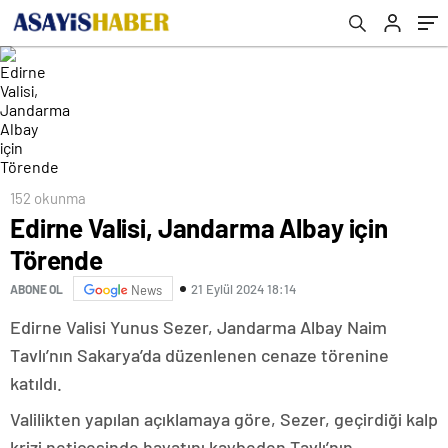
152 okunma
Edirne Valisi, Jandarma Albay için
Törende
21 Eylül 2024 18:14
ABONE OL
News
Edirne Valisi Yunus Sezer, Jandarma Albay Naim
Tavlı’nın Sakarya’da düzenlenen cenaze törenine
katıldı.
Valilikten yapılan açıklamaya göre, Sezer, geçirdiği kalp
krizi neticesinde hayatını kaybeden Tavlı’nın