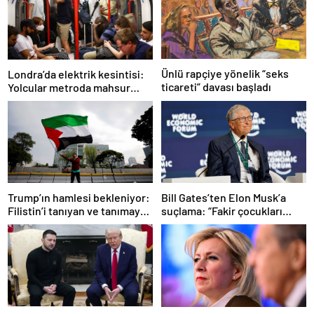
Ünlü rapçiye yönelik “seks
Londra’da elektrik kesintisi:
ticareti” davası başladı
Yolcular metroda mahsur
kaldı
Trump’ın hamlesi bekleniyor:
Bill Gates’ten Elon Musk’a
Filistin’i tanıyan ve tanımayan
suçlama: “Fakir çocukları
ülkeler hangileri?
öldürdü”