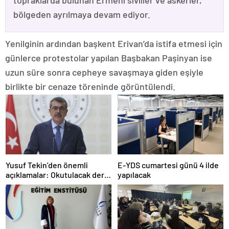
topraklarda bulunan Ermeni siviller ve askerler,
bölgeden ayrılmaya devam ediyor.
Yenilginin ardından başkent Erivan’da istifa etmesi için
günlerce protestolar yapılan Başbakan Paşinyan ise
uzun süre sonra cepheye savaşmaya giden eşiyle
birlikte bir cenaze töreninde görüntülendi.
Yusuf Tekin’den önemli
E-YDS cumartesi günü 4 ilde
açıklamalar: Okutulacak dersi
yapılacak
kalmamış öğretmene branş
değişikliği masada