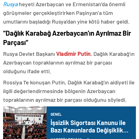
Rusya
heyeti Azerbaycan ve Ermenistan’da önemli
görüşmeler gerçekleştirirken Paşinyan’a tüm
umutlarını başladığı Rusya’dan yine kötü haber geldi.
“Dağlık Karabağ Azerbaycan’ın Ayrılmaz Bir
Parçası”
Rusya Devlet Başkanı
Vladimir Putin
, Dağlık Karabağ’ın
Azerbaycan topraklarının ayrılmaz bir parçası
olduğunu ifade etti.
Rossiya 1’e konuşan Putin, Dağlık Karabağ’ın aidiyeti ile
ilgili değerlendirmesinde bölgenin Azerbaycan
topraklarının ayrılmaz bir parçası olduğunu söyledi.
GENEL
İşsizlik Sigortası Kanunu ile
Bazı Kanunlarda Değişiklik
Yapılmasına Dair Kanun