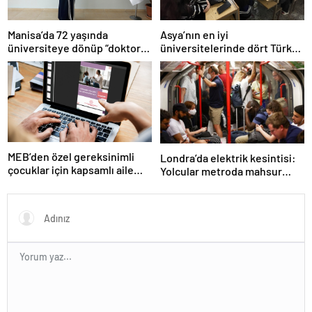
Manisa’da 72 yaşında
Asya’nın en iyi
üniversiteye dönüp “doktor”
üniversitelerinde dört Türk
ünvanı aldı
okulu ilk 100’de
MEB’den özel gereksinimli
Londra’da elektrik kesintisi:
çocuklar için kapsamlı aile
Yolcular metroda mahsur
rehberi
kaldı