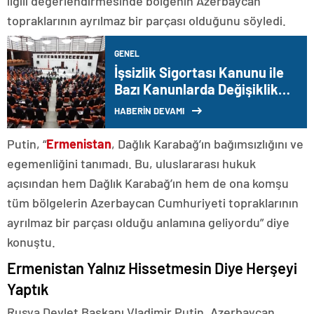
ilgili değerlendirmesinde bölgenin Azerbaycan
topraklarının ayrılmaz bir parçası olduğunu söyledi.
GENEL
İşsizlik Sigortası Kanunu ile
Bazı Kanunlarda Değişiklik
Yapılmasına Dair Kanun
HABERİN DEVAMI
Teklifi kabul edildi
Putin, “
Ermenistan
, Dağlık Karabağ’ın bağımsızlığını ve
egemenliğini tanımadı. Bu, uluslararası hukuk
açısından hem Dağlık Karabağ’ın hem de ona komşu
tüm bölgelerin Azerbaycan Cumhuriyeti topraklarının
ayrılmaz bir parçası olduğu anlamına geliyordu” diye
konuştu.
Ermenistan Yalnız Hissetmesin Diye Herşeyi
Yaptık
Rusya Devlet Başkanı Vladimir Putin, Azerbaycan