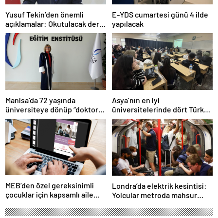
Yusuf Tekin’den önemli
E-YDS cumartesi günü 4 ilde
açıklamalar: Okutulacak dersi
yapılacak
kalmamış öğretmene branş
değişikliği masada
Manisa’da 72 yaşında
Asya’nın en iyi
üniversiteye dönüp “doktor”
üniversitelerinde dört Türk
ünvanı aldı
okulu ilk 100’de
MEB’den özel gereksinimli
Londra’da elektrik kesintisi:
çocuklar için kapsamlı aile
Yolcular metroda mahsur
rehberi
kaldı