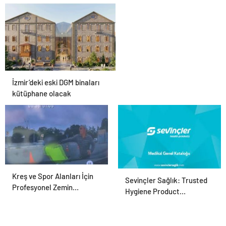
Meclis’te kabul edildi
İzmir’deki eski DGM binaları
kütüphane olacak
Kreş ve Spor Alanları İçin
Polise bıçakla saldıran
Sevinçler Sağlık: Trusted
Profesyonel Zemin
şüpheli ayağından
Hygiene Product
Çözümleri
vurularak yakalandı
Manufacturer in Turkey