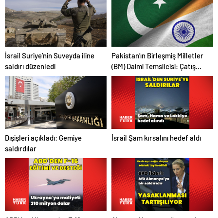
saldırıyı kınadı
İsrail Suriye’nin Suveyda iline
Pakistan’ın Birleşmiş Milletler
saldırı düzenledi
(BM) Daimi Temsilcisi: Çatışma
kimseye fayda vermez
İsrail Şam kırsalını hedef aldı
Dışişleri açıkladı: Gemiye
saldırdılar