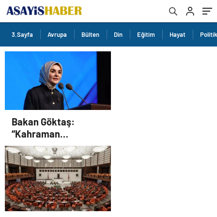
3.Sayfa
Avrupa
Bülten
Din
Eğitim
Hayat
Politi
Bakan Göktaş:
“Kahraman
gazilerimizin
haklarını güçlendiren
yeni bir dönemin
kapılarını aralıyoruz”