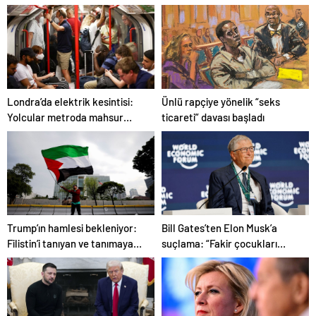
Ünlü rapçiye yönelik “seks
Londra’da elektrik kesintisi:
ticareti” davası başladı
Yolcular metroda mahsur
kaldı
Trump’ın hamlesi bekleniyor:
Bill Gates’ten Elon Musk’a
Filistin’i tanıyan ve tanımayan
suçlama: “Fakir çocukları
ülkeler hangileri?
öldürdü”