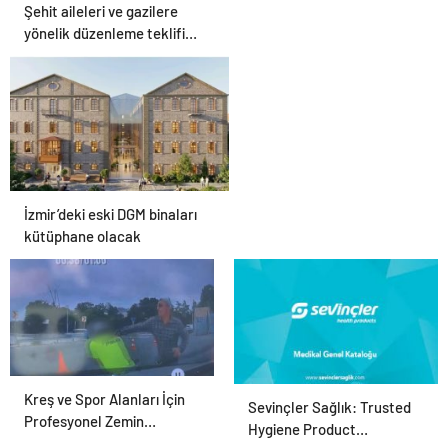
Şehit aileleri ve gazilere
yönelik düzenleme teklifi
Meclis’te kabul edildi
İzmir’deki eski DGM binaları
kütüphane olacak
Kreş ve Spor Alanları İçin
Polise bıçakla saldıran
Sevinçler Sağlık: Trusted
Profesyonel Zemin
şüpheli ayağından
Hygiene Product
Çözümleri