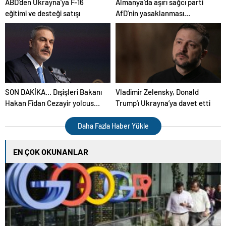
ABD’den Ukrayna’ya F-16
Almanya’da aşırı sağcı parti
eğitimi ve desteği satışı
AfD’nin yasaklanması
tartışılıyor
SON DAKİKA… Dışişleri Bakanı
Vladimir Zelensky, Donald
Hakan Fidan Cezayir yolcusu:
Trump’ı Ukrayna’ya davet etti
Ankara’dan hangi mesajları
iletecek?
Daha Fazla Haber Yükle
EN ÇOK OKUNANLAR