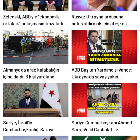
Zelenski, ABD’yle “ekonomik
Rusya: Ukrayna ordusuna
ortaklık” anlaşmasını imzaladı
nefes aldırmak için ateşkes
istiyorlar
ABD Başkan Yardımcısı Vance:
Almanya’da araç kalabalığın
Ukrayna’da savaş yakın
içine daldı: 3 kişi yaralandı
zamanda bitmeyecek
Suriye Cumhurbaşkanı Ahmed
Suriye, İsrail’in
Şara, Velid Canbolat ile
Cumhurbaşkanlığı Sarayı
görüştü
yakınlarına düzenlediği