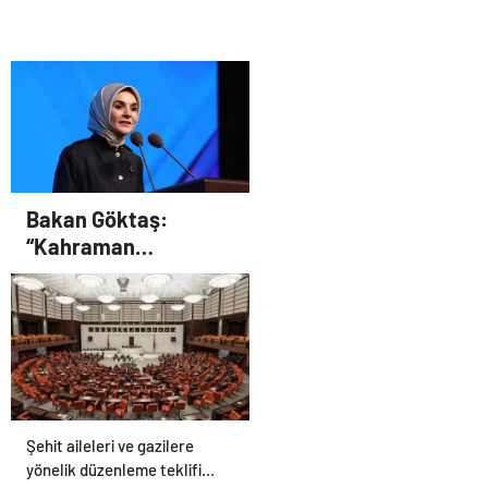
vurularak yakalandı
Manufacturer in Turkey
Bakan Göktaş:
“Kahraman
gazilerimizin
haklarını güçlendiren
yeni bir dönemin
kapılarını aralıyoruz”
Şehit aileleri ve gazilere
yönelik düzenleme teklifi