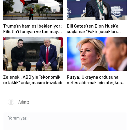
Trump’ın hamlesi bekleniyor:
Bill Gates’ten Elon Musk’a
Filistin’i tanıyan ve tanımayan
suçlama: “Fakir çocukları
ülkeler hangileri?
öldürdü”
Zelenski, ABD’yle “ekonomik
Rusya: Ukrayna ordusuna
ortaklık” anlaşmasını imzaladı
nefes aldırmak için ateşkes
istiyorlar