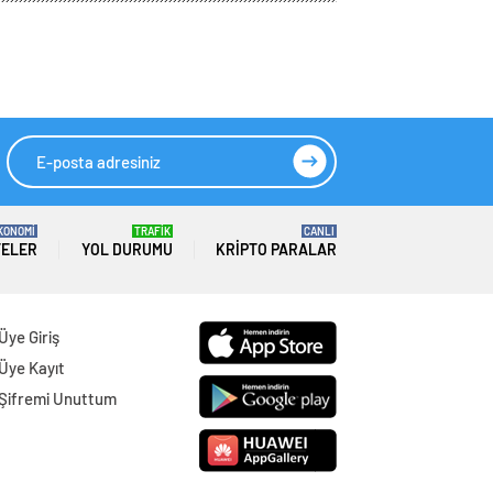
HIZLI YORUM YAP
GÖNDER
SON DAKİKA
HABERLERİ
GÜNDEM
10 Ağustos 2026
Joe Biden 6 aylık hedeflerini açıkladı.
Senato buz gibi…