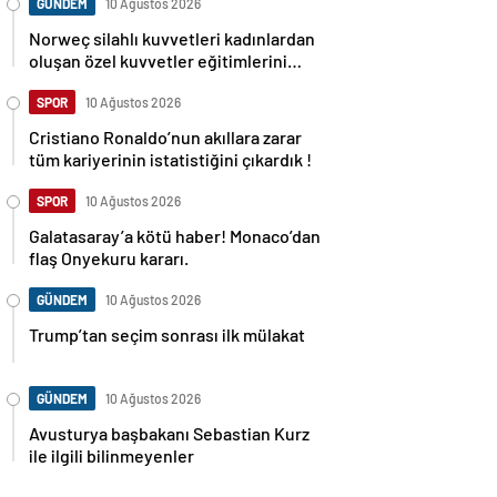
GÜNDEM
10 Ağustos 2026
Norweç silahlı kuvvetleri kadınlardan
oluşan özel kuvvetler eğitimlerini
başlattı.
SPOR
10 Ağustos 2026
Cristiano Ronaldo’nun akıllara zarar
tüm kariyerinin istatistiğini çıkardık !
SPOR
10 Ağustos 2026
Galatasaray’a kötü haber! Monaco’dan
flaş Onyekuru kararı.
GÜNDEM
10 Ağustos 2026
Trump’tan seçim sonrası ilk mülakat
GÜNDEM
10 Ağustos 2026
Avusturya başbakanı Sebastian Kurz
ile ilgili bilinmeyenler