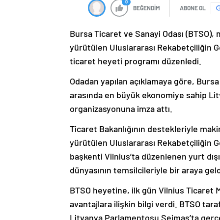
0
BEĞENDİM
ABONE OL
Bursa Ticaret ve Sanayi Odası (BTSO), 
yürütülen Uluslararası Rekabetçiliğin G
ticaret heyeti programı düzenledi.
Odadan yapılan açıklamaya göre, Bursa i
arasında en büyük ekonomiye sahip Litva
organizasyonuna imza attı.
Ticaret Bakanlığının destekleriyle mak
yürütülen Uluslararası Rekabetçiliğin G
başkenti Vilnius’ta düzenlenen yurt dışı
dünyasının temsilcileriyle bir araya geld
BTSO heyetine, ilk gün Vilnius Ticaret
avantajlara ilişkin bilgi verdi. BTSO ta
Litvanya Parlamentosu Seimas’ta gerçek