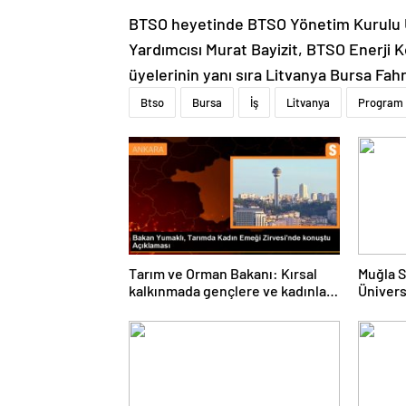
BTSO heyetinde BTSO Yönetim Kurulu Ü
Yardımcısı Murat Bayizit, BTSO Enerji K
üyelerinin yanı sıra Litvanya Bursa Fah
Btso
Bursa
İş
Litvanya
Program
Tarım ve Orman Bakanı: Kırsal
Muğla S
kalkınmada gençlere ve kadınlara
Ünivers
pozitif ayrımcılık yapıyoruz
ve Öğre