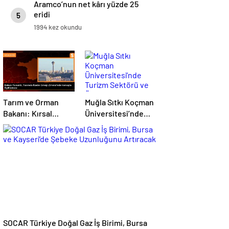
Aramco’nun net kârı yüzde 25
eridi
5
1994 kez okundu
Tarım ve Orman
Muğla Sıtkı Koçman
Bakanı: Kırsal
Üniversitesi’nde
kalkınmada
Turizm Sektörü ve
gençlere ve
Öğrenciler Buluştu
kadınlara pozitif
ayrımcılık yapıyoruz
SOCAR Türkiye Doğal Gaz İş Birimi, Bursa