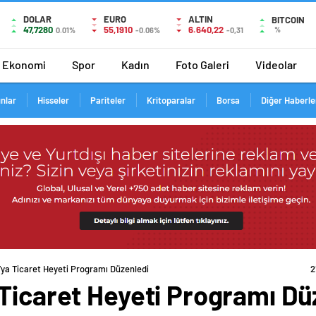
DOLAR
EURO
ALTIN
BITCOIN
47,7280
55,1910
6.640,22
%
0.01%
-0.06%
-0,31
Ekonomi
Spor
Kadın
Foto Galeri
Videolar
ınlar
Hisseler
Pariteler
Kritoparalar
Borsa
Diğer Haberle
’ya Ticaret Heyeti Programı Düzenledi
 Ticaret Heyeti Programı Dü