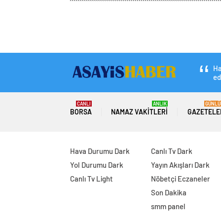
Asayiş Haber
Ekonomi
Borsa
Denizli İhracat
Denizli İhracatı Ş