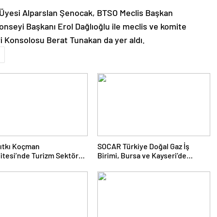
yesi Alparslan Şenocak, BTSO Meclis Başkan
onseyi Başkanı Erol Dağlıoğlu ile meclis ve komite
ri Konsolosu Berat Tunakan da yer aldı.
ıtkı Koçman
SOCAR Türkiye Doğal Gaz İş
itesi’nde Turizm Sektörü
Birimi, Bursa ve Kayseri’de
nciler Buluştu
Şebeke Uzunluğunu Artıracak