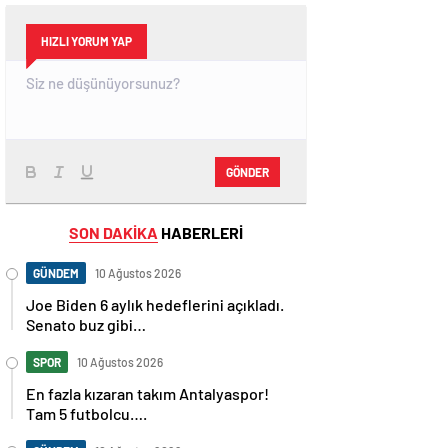
HIZLI YORUM YAP
GÖNDER
SON DAKİKA
HABERLERİ
GÜNDEM
10 Ağustos 2026
Joe Biden 6 aylık hedeflerini açıkladı.
Senato buz gibi…
SPOR
10 Ağustos 2026
En fazla kızaran takım Antalyaspor!
Tam 5 futbolcu….