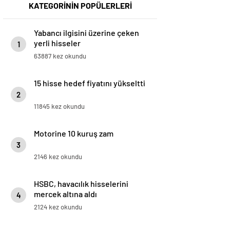
KATEGORİNİN POPÜLERLERİ
Yabancı ilgisini üzerine çeken
yerli hisseler
1
63887 kez okundu
15 hisse hedef fiyatını yükseltti
2
11845 kez okundu
Motorine 10 kuruş zam
3
2146 kez okundu
HSBC, havacılık hisselerini
mercek altına aldı
4
2124 kez okundu