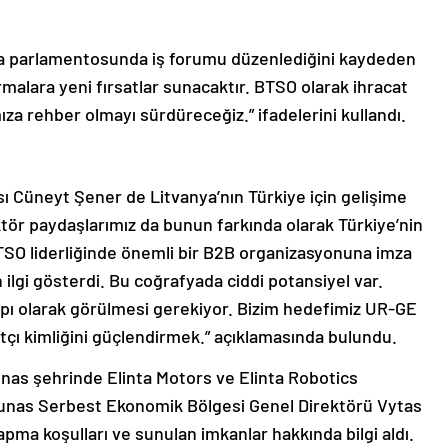
nya parlamentosunda iş forumu düzenlediğini kaydeden
rmalara yeni fırsatlar sunacaktır. BTSO olarak ihracat
a rehber olmayı sürdüreceğiz.” ifadelerini kullandı.
 Cüneyt Şener de Litvanya’nın Türkiye için gelişime
ktör paydaşlarımız da bunun farkında olarak Türkiye’nin
BTSO liderliğinde önemli bir B2B organizasyonuna imza
n ilgi gösterdi. Bu coğrafyada ciddi potansiyel var.
 kapı olarak görülmesi gerekiyor. Bizim hedefimiz UR-GE
atçı kimliğini güçlendirmek.” açıklamasında bulundu.
as şehrinde Elinta Motors ve Elinta Robotics
 Kaunas Serbest Ekonomik Bölgesi Genel Direktörü Vytas
pma koşulları ve sunulan imkanlar hakkında bilgi aldı.