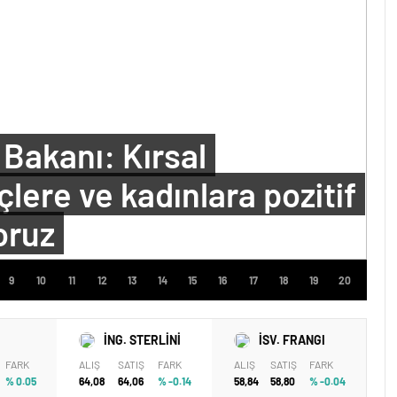
Bakanı: Kırsal
lere ve kadınlara pozitif
oruz
İNG. STERLİNİ
İSV. FRANGI
FARK
ALIŞ
SATIŞ
FARK
ALIŞ
SATIŞ
FARK
% 0.05
64,08
64,06
% -0.14
58,84
58,80
% -0.04