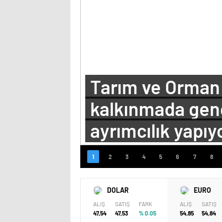
Tarım ve Orman 
kalkınmada genç
ayrımcılık yapıy
DOLAR
EURO
ALIŞ
SATIŞ
FARK
ALIŞ
SATIŞ
47,54
47,53
% 0.05
54,85
54,84