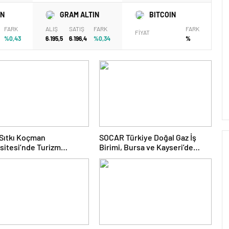
IN
GRAM ALTIN
BITCOIN
FARK
ALIŞ
SATIŞ
FARK
FARK
FİYAT
%0,43
6.195,5
6.196,4
%0,34
%
Sıtkı Koçman
SOCAR Türkiye Doğal Gaz İş
sitesi’nde Turizm
Birimi, Bursa ve Kayseri’de
ü ve Öğrenciler Buluştu
Şebeke Uzunluğunu Artıracak