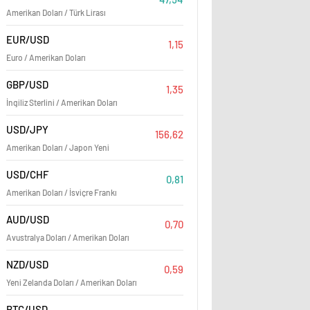
Amerikan Doları / Türk Lirası
EUR/USD
1,15
Euro / Amerikan Doları
GBP/USD
1,35
İngiliz Sterlini / Amerikan Doları
USD/JPY
156,62
Muğla Sıtkı Koçman Ünivers
Amerikan Doları / Japon Yeni
Turizm Sektörü ve Öğrencil
USD/CHF
0,81
Amerikan Doları / İsviçre Frankı
AUD/USD
0,70
Avustralya Doları / Amerikan Doları
NZD/USD
0,59
Yeni Zelanda Doları / Amerikan Doları
BTC/USD