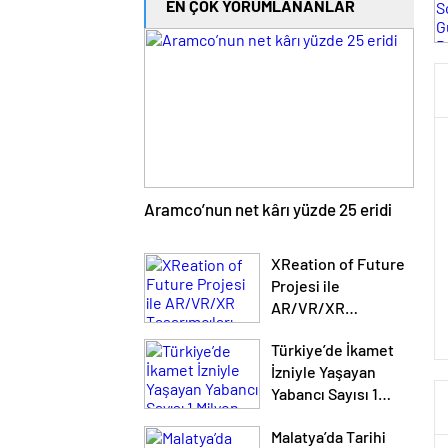
EN ÇOK YORUMLANANLAR
Aramco’nun net kârı yüzde 25 eridi
XReation of Future
Projesi ile
AR/VR/XR
Tasarımcıları
Türkiye’de İkamet
Yetiştirilecek
İzniyle Yaşayan
Yabancı Sayısı 1
Milyon 107 Bine
Malatya’da Tarihi
Geriledi