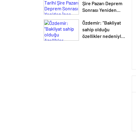
Şire Pazarı Deprem
Sonrası Yeniden
İnşa Ediliyor
Özdemir: “Bakliyat
sahip olduğu
özellikler nedeniyle
en sağlıklı gıdalar
arasında”