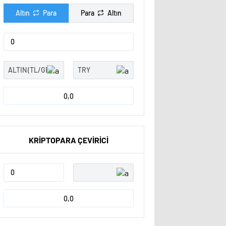
Altın
Para
Para
Altın
0,0
KRİPTOPARA ÇEVİRİCİ
0,0