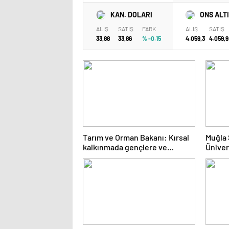
KAN. DOLARI
ONS ALT
ALIŞ
SATIŞ
FARK
ALIŞ
SATIŞ
33,88
33,86
% -0.15
4.059,3
4.059,9
Tarım ve Orman Bakanı: Kırsal
Muğla 
kalkınmada gençlere ve
Üniver
kadınlara pozitif ayrımcılık
Sektör
yapıyoruz