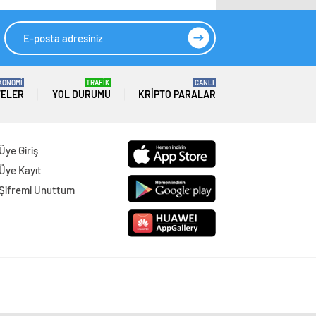
KONOMİ
TRAFİK
CANLI
TELER
YOL DURUMU
KRIPTO PARALAR
Üye Giriş
Üye Kayıt
Şifremi Unuttum