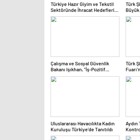
Türkiye Hazır Giyim ve Tekstil
Türk Ş
Sektöründe İhracat Hedeflerini
Büyük
Açıkladı
Fuarı
Çalışma ve Sosyal Güvenlik
Türk Ş
Bakanı Işıkhan, “İş-Pozitif
Fuarı’
Adana Tanıtım Programı”nda
Değerl
konuştu Açıklaması
Çözüml
Uluslararası Havacılıkta Kadın
Aydın 
Kuruluşu Türkiye’de Tanıtıldı
Kontro
Yılda 