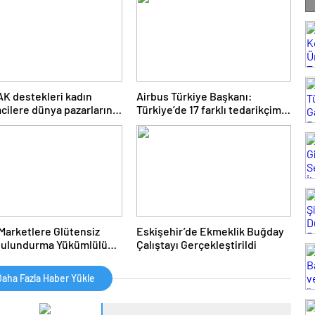
 Gerçekleştirildi
K destekleri kadın
Airbus Türkiye Başkanı:
mcilere dünya pazarlarının
Türkiye’de 17 farklı tedarikçimiz
ını açıyor
bulunuyor
 Marketlere Glütensiz
Eskişehir’de Ekmeklik Buğday
Bulundurma Yükümlülüğü
Çalıştayı Gerçekleştirildi
di
aha Fazla Haber Yükle