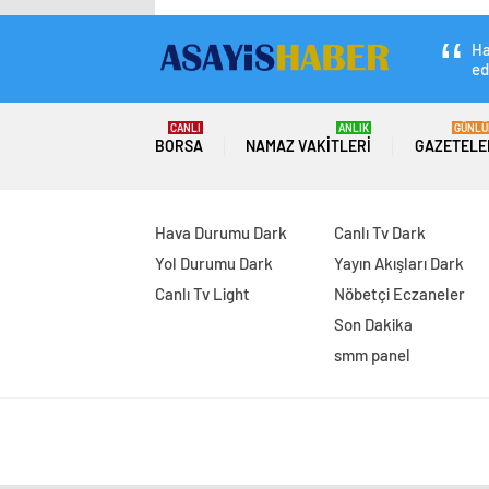
Ha
ed
CANLI
ANLIK
GÜNLÜ
BORSA
NAMAZ VAKITLERI
GAZETELE
Hava Durumu Dark
Canlı Tv Dark
Yol Durumu Dark
Yayın Akışları Dark
Canlı Tv Light
Nöbetçi Eczaneler
Son Dakika
smm panel