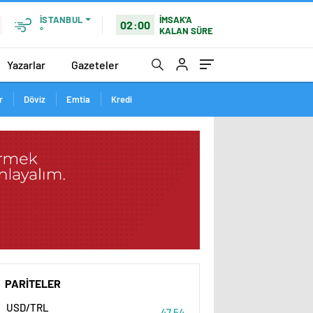
İSTANBUL
İMSAK'A
02:00
°
KALAN SÜRE
Yazarlar
Gazeteler
r
Döviz
Emtia
Kredi
PARİTELER
USD/TRL
47,54