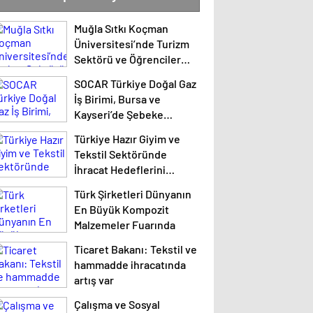
yapıyoruz
Muğla Sıtkı Koçman
Üniversitesi’nde Turizm
Sektörü ve Öğrenciler
Buluştu
SOCAR Türkiye Doğal Gaz
İş Birimi, Bursa ve
Kayseri’de Şebeke
Uzunluğunu Artıracak
Türkiye Hazır Giyim ve
Tekstil Sektöründe
İhracat Hedeflerini
Açıkladı
Türk Şirketleri Dünyanın
En Büyük Kompozit
Malzemeler Fuarında
Ticaret Bakanı: Tekstil ve
hammadde ihracatında
artış var
Çalışma ve Sosyal