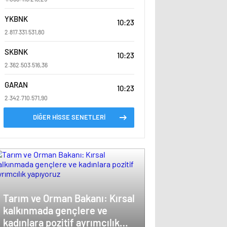
YKBNK
10:23
2.817.331.531,80
SKBNK
10:23
2.362.503.516,36
GARAN
10:23
2.342.710.571,90
DİĞER HİSSE SENETLERİ
Tarım ve Orman Bakanı: Kırsal
kalkınmada gençlere ve
kadınlara pozitif ayrımcılık