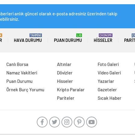
berleri anlık güncel olarak e-posta adresiniz üzerinden takip
ebilirsiniz.
K
TAHMİNİ
LİG
EKONOMİ
E
R
HAVA DURUMU
PUAN DURUMU
HISSELER
PARI
Canlı Borsa
Altınlar
Foto Galeri
Namaz Vakitleri
Dövizler
Video Galeri
Puan Durumu
Hisseler
Yazarlar
Örnek Burç Yorumu
Kripto Paralar
Gazeteler
Pariteler
Sıcak Haber