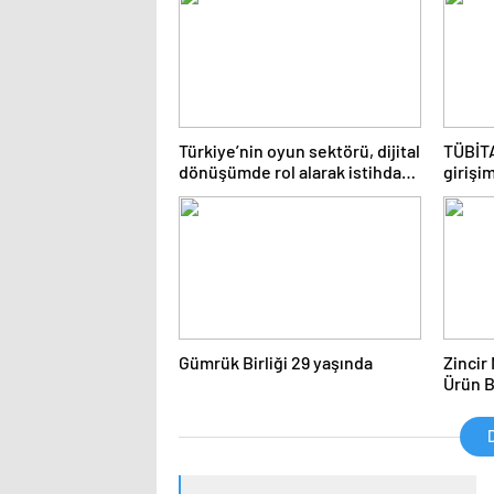
Analizi
Türkiye’nin oyun sektörü, dijital
TÜBİTA
dönüşümde rol alarak istihdamı
girişi
artırdı
kapılar
Gümrük Birliği 29 yaşında
Zincir
Ürün 
Getiril
D