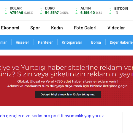
DOLAR
EURO
ALTIN
BITCOIN
47,5446
54,8547
6.196,40
%
0.05%
0.05%
0,34
Ekonomi
Spor
Kadın
Foto Galeri
Videolar
ınlar
Hisseler
Pariteler
Kritoparalar
Borsa
Diğer Haberle