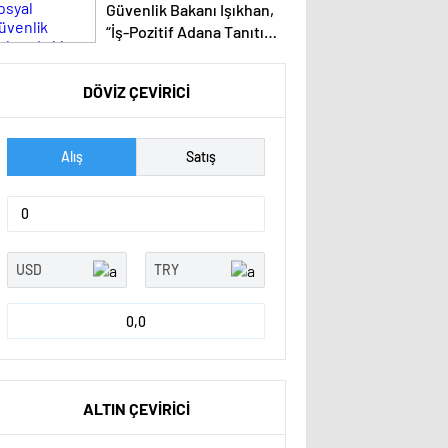
Güvenlik Bakanı Işıkhan,
“İş-Pozitif Adana Tanıtım
Programı”nda konuştu
Açıklaması
DÖVİZ ÇEVİRİCİ
Alış
Satış
0,0
ALTIN ÇEVİRİCİ