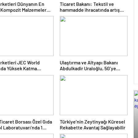
irketleri Dünyanın En
Ticaret Bakanı: Tekstil ve
 Kompozit Malzemeler
hammadde ihracatında artış
nda
var
irketleri JEC World
Ulaştırma ve Altyapı Bakanı
nda Yüksek Katma
Abdulkadir Uraloğlu, 5G’ye
i Mühendislik
2026’da geçileceğini belirtti
erini Sergiliyor
Ticaret Borsası Özel Gıda
Türkiye’nin Zeytinyağı Küresel
l Laboratuvarı’nda 1
Rekabette Avantaj Sağlayabilir
4 Bin 180 Zeytinyağı