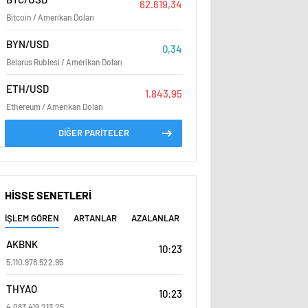
62.619,34
Bitcoin / Amerikan Doları
BYN/USD
0,34
Belarus Rublesi / Amerikan Doları
ETH/USD
1.843,95
Ethereum / Amerikan Doları
DİĞER PARİTELER
HİSSE SENETLERİ
İŞLEM GÖREN
ARTANLAR
AZALANLAR
AKBNK
10:23
5.110.978.522,95
THYAO
10:23
4.083.419.213,25