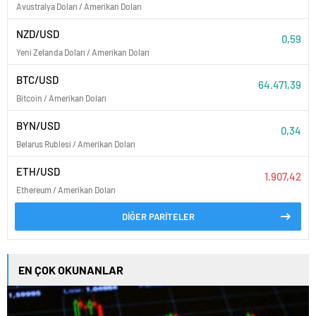
Avustralya Doları / Amerikan Doları
NZD/USD
0,59
Yeni Zelanda Doları / Amerikan Doları
BTC/USD
64.471,39
Bitcoin / Amerikan Doları
BYN/USD
0,34
Belarus Rublesi / Amerikan Doları
ETH/USD
1.907,42
Ethereum / Amerikan Doları
DİĞER PARİTELER
EN ÇOK OKUNANLAR