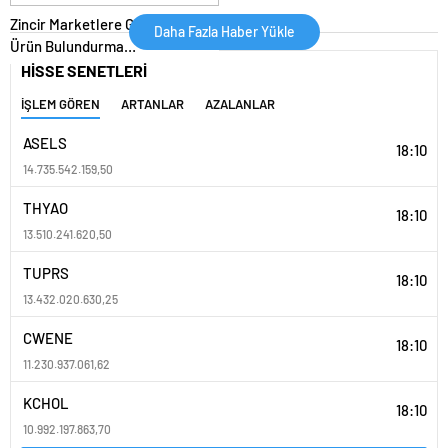
Zincir Marketlere Glütensiz
Daha Fazla Haber Yükle
Ürün Bulundurma
Yükümlülüğü Getirildi
HİSSE SENETLERİ
İŞLEM GÖREN
ARTANLAR
AZALANLAR
ASELS
18:10
14.735.542.159,50
THYAO
18:10
13.510.241.620,50
TUPRS
18:10
13.432.020.630,25
CWENE
18:10
11.230.937.061,62
KCHOL
18:10
10.992.197.863,70