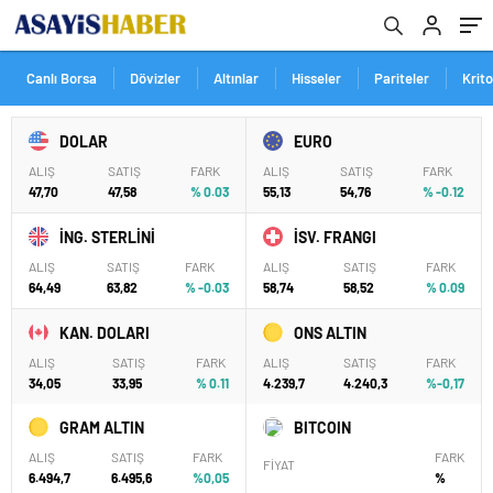
Canlı Borsa
Dövizler
Altınlar
Hisseler
Pariteler
Krit
DOLAR
EURO
ALIŞ
SATIŞ
FARK
ALIŞ
SATIŞ
FARK
47,70
47,58
% 0.03
55,13
54,76
% -0.12
İNG. STERLİNİ
İSV. FRANGI
ALIŞ
SATIŞ
FARK
ALIŞ
SATIŞ
FARK
64,49
63,82
% -0.03
58,74
58,52
% 0.09
KAN. DOLARI
ONS ALTIN
ALIŞ
SATIŞ
FARK
ALIŞ
SATIŞ
FARK
34,05
33,95
% 0.11
4.239,7
4.240,3
%-0,17
GRAM ALTIN
BITCOIN
ALIŞ
SATIŞ
FARK
FARK
FİYAT
6.494,7
6.495,6
%0,05
%