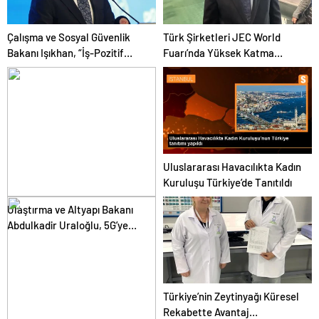
Çalışma ve Sosyal Güvenlik
Türk Şirketleri JEC World
Bakanı Işıkhan, “İş-Pozitif
Fuarı’nda Yüksek Katma
Adana Tanıtım Programı”nda
Değerli Mühendislik
konuştu Açıklaması
Çözümlerini Sergiliyor
Uluslararası Havacılıkta Kadın
Kuruluşu Türkiye’de Tanıtıldı
Ulaştırma ve Altyapı Bakanı
Abdulkadir Uraloğlu, 5G’ye
2026’da geçileceğini belirtti
Türkiye’nin Zeytinyağı Küresel
Rekabette Avantaj