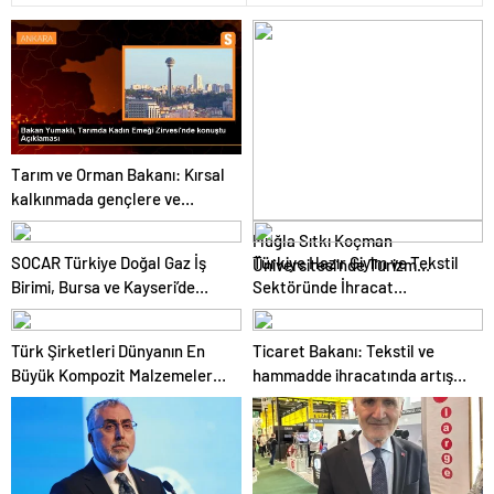
Tarım ve Orman Bakanı: Kırsal
kalkınmada gençlere ve
kadınlara pozitif ayrımcılık
Muğla Sıtkı Koçman
yapıyoruz
SOCAR Türkiye Doğal Gaz İş
Türkiye Hazır Giyim ve Tekstil
Üniversitesi’nde Turizm
Birimi, Bursa ve Kayseri’de
Sektöründe İhracat
Sektörü ve Öğrenciler Buluştu
Şebeke Uzunluğunu Artıracak
Hedeflerini Açıkladı
Türk Şirketleri Dünyanın En
Ticaret Bakanı: Tekstil ve
Büyük Kompozit Malzemeler
hammadde ihracatında artış
Fuarında
var