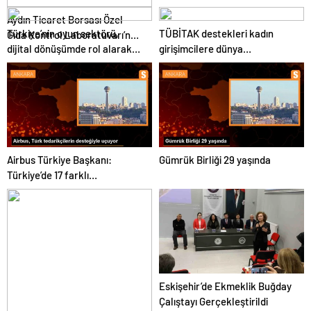
Sağlayabilir
Aydın Ticaret Borsası Özel
Türkiye’nin oyun sektörü,
TÜBİTAK destekleri kadın
Gıda Kontrol Laboratuvarı’nda
dijital dönüşümde rol alarak
girişimcilere dünya
1 Yılda 4 Bin 180 Zeytinyağı
istihdamı artırdı
pazarlarının kapılarını açıyor
Analizi Gerçekleştirildi
Airbus Türkiye Başkanı:
Gümrük Birliği 29 yaşında
Türkiye’de 17 farklı
tedarikçimiz bulunuyor
Eskişehir’de Ekmeklik Buğday
Çalıştayı Gerçekleştirildi