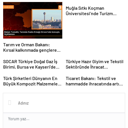
Muğla Sıtkı Koçman
Üniversitesi’nde Turizm
Sektörü ve Öğrenciler
Buluştu
Tarım ve Orman Bakanı:
Kırsal kalkınmada gençlere
ve kadınlara pozitif ayrımcılık
yapıyoruz
SOCAR Türkiye Doğal Gaz İş
Türkiye Hazır Giyim ve Tekstil
Birimi, Bursa ve Kayseri’de
Sektöründe İhracat
Şebeke Uzunluğunu Artıracak
Hedeflerini Açıkladı
Türk Şirketleri Dünyanın En
Ticaret Bakanı: Tekstil ve
Büyük Kompozit Malzemeler
hammadde ihracatında artış
Fuarında
var