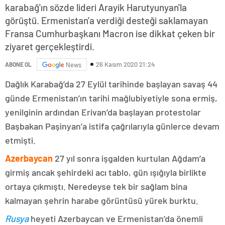
karabağ'ın sözde lideri Arayik Harutyunyan'la
görüştü. Ermenistan'a verdiği desteği saklamayan
Fransa Cumhurbaşkanı Macron ise dikkat çeken bir
ziyaret gerçekleştirdi.
26 Kasım 2020 21:24
ABONE OL
News
Dağlık Karabağ’da 27 Eylül tarihinde başlayan savaş 44
günde Ermenistan’ın tarihi mağlubiyetiyle sona ermiş,
yenilginin ardından Erivan’da başlayan protestolar
Başbakan Paşinyan’a istifa çağrılarıyla günlerce devam
etmişti.
Azerbaycan
27 yıl sonra işgalden kurtulan Ağdam’a
girmiş ancak şehirdeki acı tablo, gün ışığıyla birlikte
ortaya çıkmıştı. Neredeyse tek bir sağlam bina
kalmayan şehrin harabe görüntüsü yürek burktu.
Rusya
heyeti Azerbaycan ve Ermenistan’da önemli