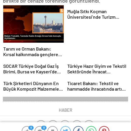
birlikte bir cenaze töreninde görüntülendi.
Muğla Sıtkı Koçman
Üniversitesi’nde Turizm
Sektörü ve Öğrenciler
Buluştu
Tarım ve Orman Bakanı:
Kırsal kalkınmada gençlere
ve kadınlara pozitif ayrımcılık
yapıyoruz
SOCAR Türkiye Doğal Gaz İş
Türkiye Hazır Giyim ve Tekstil
Birimi, Bursa ve Kayseri’de
Sektöründe İhracat
Şebeke Uzunluğunu Artıracak
Hedeflerini Açıkladı
Türk Şirketleri Dünyanın En
Ticaret Bakanı: Tekstil ve
Büyük Kompozit Malzemeler
hammadde ihracatında artış
Fuarında
var
HABER
0
0
0
0