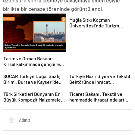
uzun süre sonra cepheye savaşmaya giden eşiyle
birlikte bir cenaze töreninde görüntülendi.
Muğla Sıtkı Koçman
Üniversitesi’nde Turizm
Sektörü ve Öğrenciler
Buluştu
Tarım ve Orman Bakanı:
Kırsal kalkınmada gençlere
ve kadınlara pozitif ayrımcılık
yapıyoruz
SOCAR Türkiye Doğal Gaz İş
Türkiye Hazır Giyim ve Tekstil
Birimi, Bursa ve Kayseri’de
Sektöründe İhracat
Şebeke Uzunluğunu Artıracak
Hedeflerini Açıkladı
Türk Şirketleri Dünyanın En
Ticaret Bakanı: Tekstil ve
Büyük Kompozit Malzemeler
hammadde ihracatında artış
Fuarında
var