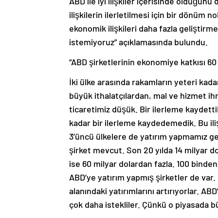
ABD ile iyi ilişkiler içerisinde olduğunu 
ilişkilerin ilerletilmesi için bir dönüm n
ekonomik ilişkileri daha fazla geliştir
istemiyoruz” açıklamasında bulundu.
“ABD şirketlerinin ekonomiye katkısı 60 
İki ülke arasında rakamların yeteri kad
büyük ithalatçılardan, mal ve hizmet ihr
ticaretimiz düşük. Bir ilerleme kaydetti
kadar bir ilerleme kaydedemedik. Bu ili
3’üncü ülkelere de yatırım yapmamız ge
şirket mevcut. Son 20 yılda 14 milyar do
ise 60 milyar dolardan fazla. 100 binden
ABD’ye yatırım yapmış şirketler de var. 
alanındaki yatırımlarını artırıyorlar. A
çok daha istekliler. Çünkü o piyasada bü