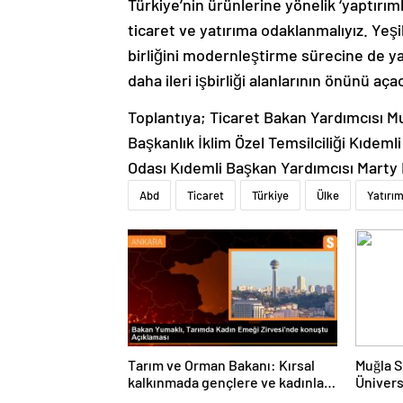
Türkiye’nin ürünlerine yönelik ‘yaptırım
ticaret ve yatırıma odaklanmalıyız. Yeşi
birliğini modernleştirme sürecine de ya
daha ileri işbirliği alanlarının önünü aç
Toplantıya; Ticaret Bakan Yardımcısı Mu
Başkanlık İklim Özel Temsilciliği Kıdem
Odası Kıdemli Başkan Yardımcısı Marty 
Abd
Ticaret
Türkiye
Ülke
Yatırı
Tarım ve Orman Bakanı: Kırsal
Muğla S
kalkınmada gençlere ve kadınlara
Ünivers
pozitif ayrımcılık yapıyoruz
ve Öğre