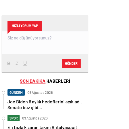
HIZLI YORUM YAP
GÖNDER
SON DAKİKA
HABERLERİ
GÜNDEM
09 Ağustos 2026
Joe Biden 6 aylık hedeflerini açıkladı.
Senato buz gibi…
SPOR
09 Ağustos 2026
En fazla kızaran takım Antalyaspor!