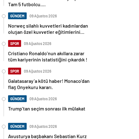
Tam 5 futbolcu….
GÜNDEM
09 Ağustos 2026
Norweç silahlı kuvvetleri kadınlardan
oluşan özel kuvvetler eğitimlerini
başlattı.
SPOR
09 Ağustos 2026
Cristiano Ronaldo’nun akıllara zarar
tüm kariyerinin istatistiğini çıkardık !
SPOR
09 Ağustos 2026
Galatasaray’a kötü haber! Monaco’dan
flaş Onyekuru kararı.
GÜNDEM
09 Ağustos 2026
Trump’tan seçim sonrası ilk mülakat
GÜNDEM
09 Ağustos 2026
Avusturya başbakanı Sebastian Kurz