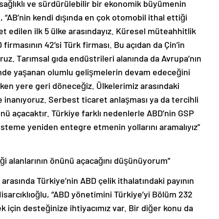
 sağlıklı ve sürdürülebilir bir ekonomik büyümenin
, “AB’nin kendi dışında en çok otomobil ithal ettiği
t edilen ilk 5 ülke arasındayız. Küresel müteahhitlik
irmasının 42’si Türk firması. Bu açıdan da Çin’in
ruz. Tarımsal gıda endüstrileri alanında da Avrupa’nın
emde yaşanan olumlu gelişmelerin devam edeceğini
ken yere geri döneceğiz. Ülkelerimiz arasındaki
e inanıyoruz. Serbest ticaret anlaşması ya da tercihli
nünü açacaktır. Türkiye farklı nedenlerle ABD’nin GSP
 sisteme yeniden entegre etmenin yollarını aramalıyız”
liği alanlarının önünü açacağını düşünüyorum”
 arasında Türkiye’nin ABD çelik ithalatındaki payının
isarcıklıoğlu, “ABD yönetimini Türkiye’yi Bölüm 232
 için desteğinize ihtiyacımız var. Bir diğer konu da