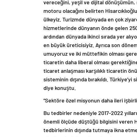
vereceğini, yeşil ve dijital dönüşümün,
motoru olacağını belirten Hisarcıklıoğlu
ülkeyiz. Turizmde dünyada en çok ziyare
hizmetlerinde dünyanın önde gelen 250 f
ardından dünyada ikinci sırada yer alıyo
en büyük üreticisiyiz. Ayrıca son dön
umuyoruz ve iki müttefikin olması gere
ticaretin daha liberal olması gerektiğin
ticaret anlaşması karşılıklı ticaretin ö
sisteminin dışında bırakıldı. Türkiye’yi
diye konuştu.
“Sektöre özel misyonun daha ileri işbir
Bu tedbirler nedeniyle 2017-2022 yılları
önemli ölçüde düştüğü bilgisini veren H
tedbirlerinin dışında tutmaya ikna etmek