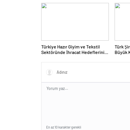
Türkiye Hazır Giyim ve Tekstil
Türk Şi
Sektöründe İhracat Hedeflerini
Büyük 
Açıkladı
Fuarın
En az 10 karakter gerekli