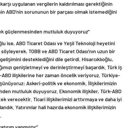
karşı uygulanan vergilerin kaldırılması gerektiğinin
’nin ABD’nin sorununun bir parçası olmak istemediğini
erek güçlenmesinden mutluluk duyuyoruz”
lu ise, ABD Ticaret Odası ve Yeşil Teknoloji heyetini
söyleyerek, TOBB ve ABD Ticaret Odası’nın uzun bir
n gelişimini desteklediğini dile getirdi. Hisarcıklıoğlu,
klığımızı genişletmeyi ve derinleştirmeyi başardık. Türk iş
-ABD ilişkilerine her zaman öncelik veriyoruz. Türkiye-
şünüyoruz: Askeri-politik ve ekonomik. İlişkilerimizin
den mutluluk duyuyoruz. Ekonomik ilişkiler, Türk-ABD
ek verecektir. Ticari ilişkilerimizi arttırmaya ve daha iyi
andık. Yatırımlar hali hazırda ekonomik ilişkilerimizin
.
yatırım yapmıştır”