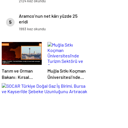
2124 kez okundu
Aramco’nun net kârı yüzde 25
eridi
5
1993 kez okundu
Tarım ve Orman
Muğla Sıtkı Koçman
Bakanı: Kırsal
Üniversitesi’nde
kalkınmada
Turizm Sektörü ve
gençlere ve
Öğrenciler Buluştu
kadınlara pozitif
ayrımcılık yapıyoruz