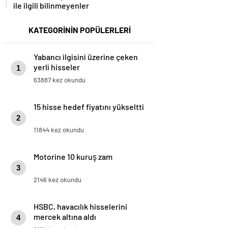
ile ilgili bilinmeyenler
KATEGORİNİN POPÜLERLERİ
Yabancı ilgisini üzerine çeken
yerli hisseler
1
63887 kez okundu
15 hisse hedef fiyatını yükseltti
2
11844 kez okundu
Motorine 10 kuruş zam
3
2146 kez okundu
HSBC, havacılık hisselerini
mercek altına aldı
4