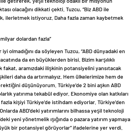
dile getirerek, yeşil teknoloji odaklı bir misyonun
oktası olacağını dikkati çekti. Tuzcu, “Biz ABD ile
mek, ilerletmek istiyoruz. Daha fazla zaman kaybetmek
milyar dolardan fazla”
ar iyi olmadığını da söyleyen Tuzcu, “ABD dünyadaki en
acatında da en büyüklerden birisi. Bizim karşılıklı
k fakat, aramızdaki ilişkinin potansiyelini yansıtacak
şkileri daha da artırmalıyız. Hem ülkelerimize hem de
rektiğini düşünüyorum. Türkiye’de 2 bini aşkın ABD
larlık yatırıma tekabül ediyor. Ekonomiye olan katkıları
 fazla kişiyi Türkiye’de istihdam ediyorlar. Türkiye’den
Onlarda ABD’deki yatırımlarını bilhassa yeşil teknoloji
BD’deki yeni yönetmelik ışığında o pazara yatırım yapmaya
yük bir potansiyel görüyorlar” ifadelerine yer verdi.