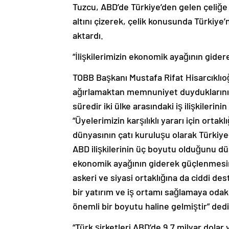
Tuzcu, ABD’de Türkiye’den gelen çeliğe 
altını çizerek, çelik konusunda Türkiye
aktardı.
“İlişkilerimizin ekonomik ayağının gid
TOBB Başkanı Mustafa Rifat Hisarcıklıoğ
ağırlamaktan memnuniyet duyduklarını 
süredir iki ülke arasındaki iş ilişkilerini
“Üyelerimizin karşılıklı yararı için orta
dünyasının çatı kuruluşu olarak Türkiye
ABD ilişkilerinin üç boyutu olduğunu dü
ekonomik ayağının giderek güçlenmesin
askeri ve siyasi ortaklığına da ciddi dest
bir yatırım ve iş ortamı sağlamaya odakl
önemli bir boyutu haline gelmiştir” dedi
“Türk şirketleri ABD’de 9,7 milyar dolar 