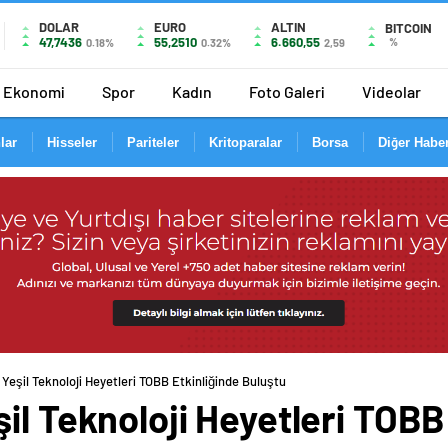
DOLAR
EURO
ALTIN
BITCOIN
47,7436
55,2510
6.660,55
%
0.18%
0.32%
2,59
Ekonomi
Spor
Kadın
Foto Galeri
Videolar
lar
Hisseler
Pariteler
Kritoparalar
Borsa
Diğer Haber
Yeşil Teknoloji Heyetleri TOBB Etkinliğinde Buluştu
il Teknoloji Heyetleri TOBB