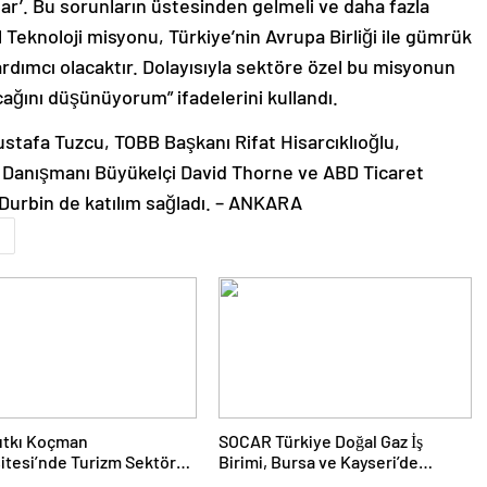
lar’. Bu sorunların üstesinden gelmeli ve daha fazla
l Teknoloji misyonu, Türkiye’nin Avrupa Birliği ile gümrük
rdımcı olacaktır. Dolayısıyla sektöre özel bu misyonun
acağını düşünüyorum” ifadelerini kullandı.
stafa Tuzcu, TOBB Başkanı Rifat Hisarcıklıoğlu,
li Danışmanı Büyükelçi David Thorne ve ABD Ticaret
Durbin de katılım sağladı. – ANKARA
m
ıtkı Koçman
SOCAR Türkiye Doğal Gaz İş
itesi’nde Turizm Sektörü
Birimi, Bursa ve Kayseri’de
nciler Buluştu
Şebeke Uzunluğunu Artıracak