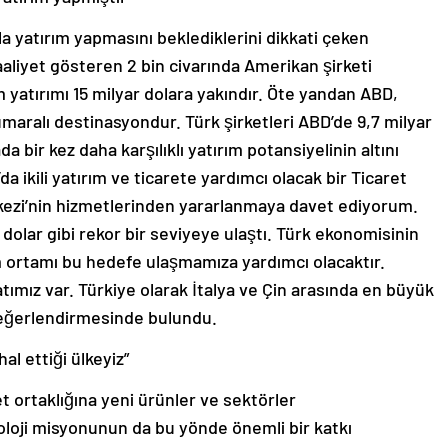
zla yatırım yapmasını beklediklerini dikkati çeken
faaliyet gösteren 2 bin civarında Amerikan şirketi
 yatırımı 15 milyar dolara yakındır. Öte yandan ABD,
numaralı destinasyondur. Türk şirketleri ABD’de 9,7 milyar
a bir kez daha karşılıklı yatırım potansiyelinin altını
 ikili yatırım ve ticarete yardımcı olacak bir Ticaret
erkezi’nin hizmetlerinden yararlanmaya davet ediyorum.
r dolar gibi rekor bir seviyeye ulaştı. Türk ekonomisinin
ım ortamı bu hedefe ulaşmamıza yardımcı olacaktır.
atımız var. Türkiye olarak İtalya ve Çin arasında en büyük
değerlendirmesinde bulundu.
al ettiği ülkeyiz”
et ortaklığına yeni ürünler ve sektörler
noloji misyonunun da bu yönde önemli bir katkı