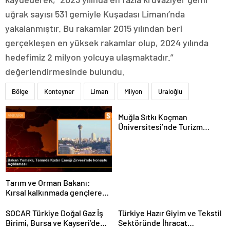
uğrak sayısı 531 gemiyle Kuşadası Limanı’nda
yakalanmıştır. Bu rakamlar 2015 yılından beri
gerçekleşen en yüksek rakamlar olup, 2024 yılında
hedefimiz 2 milyon yolcuya ulaşmaktadır.”
değerlendirmesinde bulundu.
Bölge
Konteyner
Liman
Milyon
Uraloğlu
Muğla Sıtkı Koçman
Üniversitesi’nde Turizm
Sektörü ve Öğrenciler
Buluştu
Tarım ve Orman Bakanı:
Kırsal kalkınmada gençlere
ve kadınlara pozitif ayrımcılık
yapıyoruz
SOCAR Türkiye Doğal Gaz İş
Türkiye Hazır Giyim ve Tekstil
Birimi, Bursa ve Kayseri’de
Sektöründe İhracat