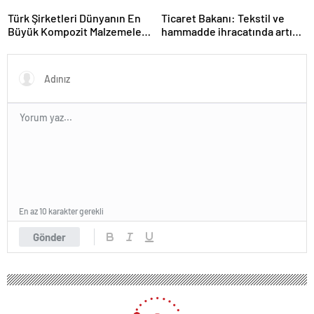
Şebeke Uzunluğunu Artıracak
Hedeflerini Açıkladı
Türk Şirketleri Dünyanın En
Ticaret Bakanı: Tekstil ve
Büyük Kompozit Malzemeler
hammadde ihracatında artış
Fuarında
var
En az 10 karakter gerekli
Gönder