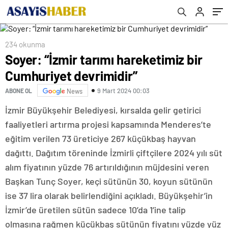
234 okunma
Soyer: “İzmir tarımı hareketimiz bir
Cumhuriyet devrimidir”
9 Mart 2024 00:03
ABONE OL
News
İzmir Büyükşehir Belediyesi, kırsalda gelir getirici
faaliyetleri artırma projesi kapsamında Menderes’te
eğitim verilen 73 üreticiye 267 küçükbaş hayvan
dağıttı. Dağıtım töreninde İzmirli çiftçilere 2024 yılı süt
alım fiyatının yüzde 76 artırıldığının müjdesini veren
Başkan Tunç Soyer, keçi sütünün 30, koyun sütünün
ise 37 lira olarak belirlendiğini açıkladı. Büyükşehir’in
İzmir’de üretilen sütün sadece 10’da 1’ine talip
olmasına rağmen küçükbaş sütünün fiyatını yüzde yüz