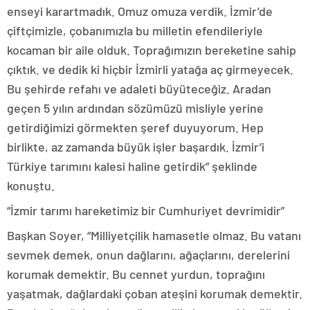
enseyi karartmadık. Omuz omuza verdik. İzmir’de
çiftçimizle, çobanımızla bu milletin efendileriyle
kocaman bir aile olduk. Toprağımızın bereketine sahip
çıktık. ve dedik ki hiçbir İzmirli yatağa aç girmeyecek.
Bu şehirde refahı ve adaleti büyüteceğiz. Aradan
geçen 5 yılın ardından sözümüzü misliyle yerine
getirdiğimizi görmekten şeref duyuyorum. Hep
birlikte, az zamanda büyük işler başardık. İzmir’i
Türkiye tarımını kalesi haline getirdik” şeklinde
konuştu.
“İzmir tarımı hareketimiz bir Cumhuriyet devrimidir”
Başkan Soyer, “Milliyetçilik hamasetle olmaz. Bu vatanı
sevmek demek, onun dağlarını, ağaçlarını, derelerini
korumak demektir. Bu cennet yurdun, toprağını
yaşatmak, dağlardaki çoban ateşini korumak demektir.