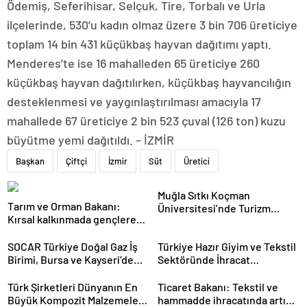
Ödemiş, Seferihisar, Selçuk, Tire, Torbalı ve Urla
ilçelerinde, 530’u kadın olmaz üzere 3 bin 706 üreticiye
toplam 14 bin 431 küçükbaş hayvan dağıtımı yaptı.
Menderes’te ise 16 mahalleden 65 üreticiye 260
küçükbaş hayvan dağıtılırken, küçükbaş hayvancılığın
desteklenmesi ve yaygınlaştırılması amacıyla 17
mahallede 67 üreticiye 2 bin 523 çuval (126 ton) kuzu
büyütme yemi dağıtıldı. – İZMİR
Başkan
Çiftçi
İzmir
Süt
Üretici
Muğla Sıtkı Koçman
Tarım ve Orman Bakanı:
Üniversitesi’nde Turizm
Kırsal kalkınmada gençlere
Sektörü ve Öğrenciler
ve kadınlara pozitif ayrımcılık
Buluştu
yapıyoruz
SOCAR Türkiye Doğal Gaz İş
Türkiye Hazır Giyim ve Tekstil
Birimi, Bursa ve Kayseri’de
Sektöründe İhracat
Şebeke Uzunluğunu Artıracak
Hedeflerini Açıkladı
Türk Şirketleri Dünyanın En
Ticaret Bakanı: Tekstil ve
Büyük Kompozit Malzemeler
hammadde ihracatında artış