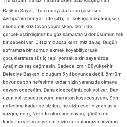
“Ne sizden, ne sizin eserinizden asla vazgeçmem”
Başkan Soyer, “Tüm dünyada tarım çökerken,
Avrupa’nın her yerinde çiftçiler sokağa dökülmüşken,
ekonomik kriz tavan yapmışken, İzmir’de
gerçekleştirdiğimiz bu göz kamaştırıcı dönüşümün tek
bir sebebi var. Çiftçimiz açsa kentlimiz de aç. Bugün
soframıza bir somun ekmek koyabiliyorsak,
çocuklarımıza süt içirebiliyorsak sizin sayenizde.
Ayağınıza taş değmesin. Sadece İzmir Büyükşehir
Belediye Başkanı olduğum 5 yıl boyunca değil, ömrüm
boyunca son nefesime kadar sizin yanınızda olmaya
devam edeceğim. Daha gideceğimiz çok yol var. Ben
uzun yol koşucusuyum, maraton koşucusuyum. Son
nefesime kadar ne sizden, ne sizin eserinizden asla
vazgeçmem. Nerede olursam olayım, gücüm ne
kadarına yeterse yetsin, sizin sorunlarınızın çözümü