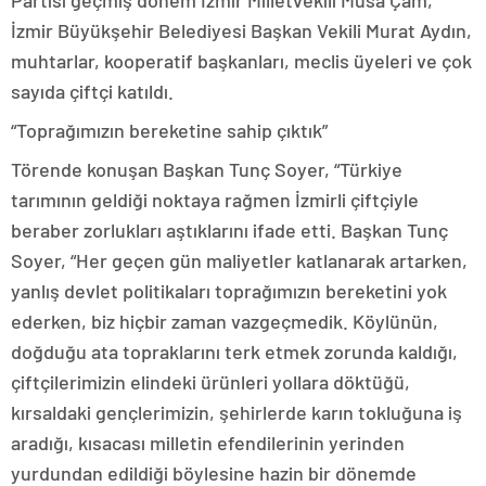
Partisi geçmiş dönem İzmir Milletvekili Musa Çam,
İzmir Büyükşehir Belediyesi Başkan Vekili Murat Aydın,
muhtarlar, kooperatif başkanları, meclis üyeleri ve çok
sayıda çiftçi katıldı.
“Toprağımızın bereketine sahip çıktık”
Törende konuşan Başkan Tunç Soyer, “Türkiye
tarımının geldiği noktaya rağmen İzmirli çiftçiyle
beraber zorlukları aştıklarını ifade etti. Başkan Tunç
Soyer, “Her geçen gün maliyetler katlanarak artarken,
yanlış devlet politikaları toprağımızın bereketini yok
ederken, biz hiçbir zaman vazgeçmedik. Köylünün,
doğduğu ata topraklarını terk etmek zorunda kaldığı,
çiftçilerimizin elindeki ürünleri yollara döktüğü,
kırsaldaki gençlerimizin, şehirlerde karın tokluğuna iş
aradığı, kısacası milletin efendilerinin yerinden
yurdundan edildiği böylesine hazin bir dönemde