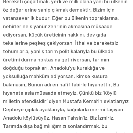
Bereketi çoğaltmak, yerli ve milli olana yani bu ülkenin
öz değerlerine sahip çıkmak demektir. Bizim için
vatanseverlik budur. Eğer bu ülkenin topraklarına,
nehirlerine siyanür zehrinin akmasına müsaade
ediyorsan, küçük üreticinin hakkını, dev gıda
tekellerine peşkeş çekiyorsan, İthal ve bereketsiz
tohumlarla, yanlış tarım politikalarıyla bu ülkede
üretimi durma noktasına getiriyorsan, tarımın
doğduğu toprakları, Anadolu’yu kuraklığa ve
yoksulluğa mahküm ediyorsan, kimse kusura
bakmasın. Bunun adı en hafif tabirle hıyanettir. Bu
hıyanete asla müsaade etmeyiz. Çünkü biz ‘Köylü
milletin efendisidir’ diyen Mustafa Kemal’in evlatlarıyız.
Cepheye çıplak ayaklarıyla, kağnılarla mermi taşıyan
Anadolu köylüsüyüz. Hasan Tahsin’iz, Biz İzmiriz.
Tarımda dışa bağımlılığımızı sonlandırmak, bu