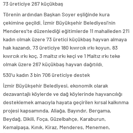
73 üreticiye 267 küçükbaş
Törenin ardından Başkan Soyer eşliğinde kura
çekimine geçildi. İzmir Büyükşehir Belediyesi’nin
Menderes’te düzenlediği eğitimlerde 11 mahalleden 21’i
kadın olmak üzere 73 üretici küçükbaş hayvan almaya
hak kazandı. 73 üreticiye 180 kıvırcık ırkı koyun, 83
kıvırcık ırkı koç, 3 maltız ırkı keçi ve 1 Maltız ırkı teke
olmak üzere 267 küçükbaş hayvan dağıtıldı.
530’u kadın 3 bin 706 üreticiye destek
İzmir Büyükşehir Belediyesi, ekonomik olarak
dezavantajlı köylerde ve dağ köylerinde hayvancılığı
desteklemek amacıyla hayata geçirilen kırsal kalkınma
projesi kapsamında, Aliağa, Bayındır, Bergama,
Beydağ, Dikili, Foça, Güzelbahçe, Karaburun,
Kemalpaşa, Kınık, Kiraz, Menderes, Menemen,