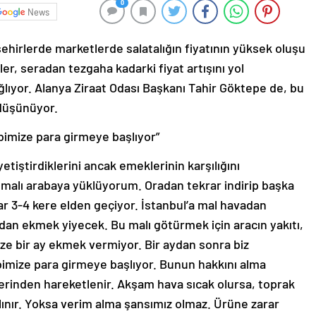
0
News
ehirlerde marketlerde salatalığın fiyatının yüksek oluşu
iler, seradan tezgaha kadarki fiyat artışını yol
lıyor. Alanya Ziraat Odası Başkanı Tahir Göktepe de, bu
düşünüyor.
bimize para girmeye başlıyor”
yetiştirdiklerini ancak emeklerinin karşılığını
n malı arabaya yüklüyorum. Oradan tekrar indirip başka
ar 3-4 kere elden geçiyor. İstanbul’a mal havadan
dan ekmek yiyecek. Bu malı götürmek için aracın yakıtı,
bize bir ay ekmek vermiyor. Bir aydan sonra biz
imize para girmeye başlıyor. Bunun hakkını alma
erinden hareketlenir. Akşam hava sıcak olursa, toprak
alınır. Yoksa verim alma şansımız olmaz. Ürüne zarar