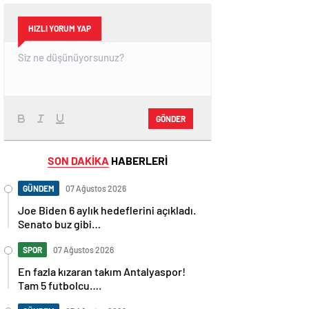
HIZLI YORUM YAP
GÖNDER
SON DAKİKA
HABERLERİ
GÜNDEM
07 Ağustos 2026
Joe Biden 6 aylık hedeflerini açıkladı.
Senato buz gibi…
SPOR
07 Ağustos 2026
En fazla kızaran takım Antalyaspor!
Tam 5 futbolcu….