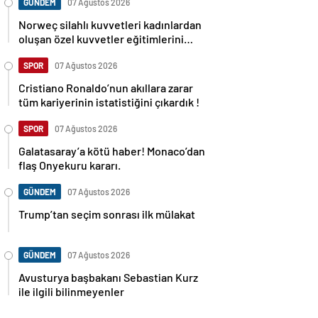
GÜNDEM
07 Ağustos 2026
Norweç silahlı kuvvetleri kadınlardan
oluşan özel kuvvetler eğitimlerini
başlattı.
SPOR
07 Ağustos 2026
Cristiano Ronaldo’nun akıllara zarar
tüm kariyerinin istatistiğini çıkardık !
SPOR
07 Ağustos 2026
Galatasaray’a kötü haber! Monaco’dan
flaş Onyekuru kararı.
GÜNDEM
07 Ağustos 2026
Trump’tan seçim sonrası ilk mülakat
GÜNDEM
07 Ağustos 2026
Avusturya başbakanı Sebastian Kurz
ile ilgili bilinmeyenler