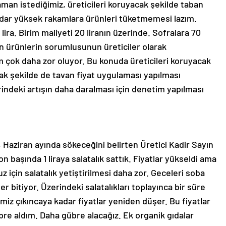
zaman istediğimiz, üreticileri koruyacak şekilde taban
kadar yüksek rakamlara ürünleri tüketmemesi lazım.
ira. Birim maliyeti 20 liranın üzerinde. Sofralara 70
olan ürünlerin sorumlusunun üreticiler olarak
m çok daha zor oluyor. Bu konuda üreticileri koruyacak
cak şekilde de tavan fiyat uygulaması yapılması
indeki artışın daha daralması için denetim yapılması
i, Haziran ayında sökeceğini belirten Üretici Kadir Sayın
zon başında 1 liraya salatalık sattık. Fiyatlar yükseldi ama
 için salatalık yetiştirilmesi daha zor. Geceleri soba
r bitiyor. Üzerindeki salatalıkları toplayınca bir süre
iz çıkıncaya kadar fiyatlar yeniden düşer. Bu fiyatlar
bre aldım. Daha gübre alacağız. Ek organik gıdalar