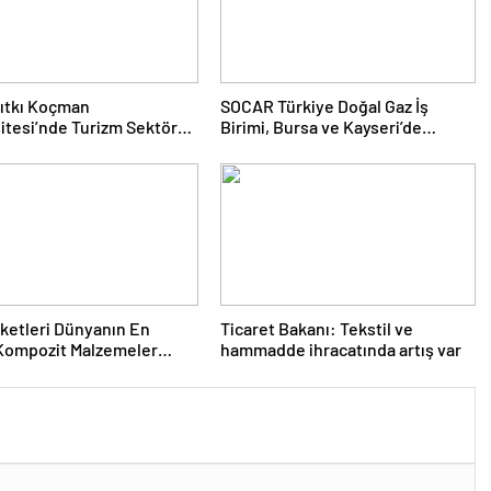
ıtkı Koçman
SOCAR Türkiye Doğal Gaz İş
itesi’nde Turizm Sektörü
Birimi, Bursa ve Kayseri’de
nciler Buluştu
Şebeke Uzunluğunu Artıracak
rketleri Dünyanın En
Ticaret Bakanı: Tekstil ve
Kompozit Malzemeler
hammadde ihracatında artış var
da