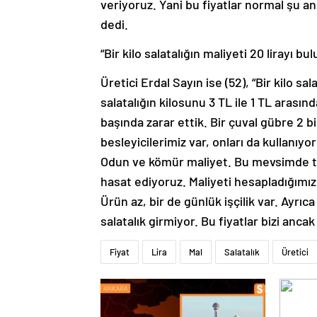
veriyoruz. Yani bu fiyatlar normal şu a
dedi.
“Bir kilo salatalığın maliyeti 20 lirayı bu
Üretici Erdal Sayın ise (52), “Bir kilo sa
salatalığın kilosunu 3 TL ile 1 TL arasın
başında zarar ettik. Bir çuval gübre 2 b
besleyicilerimiz var, onları da kullanıy
Odun ve kömür maliyet. Bu mevsimde to
hasat ediyoruz. Maliyeti hesapladığımızda
Ürün az, bir de günlük işçilik var. Ayrı
salatalık girmiyor. Bu fiyatlar bizi anca
Fiyat
Lira
Mal
Salatalık
Üretici