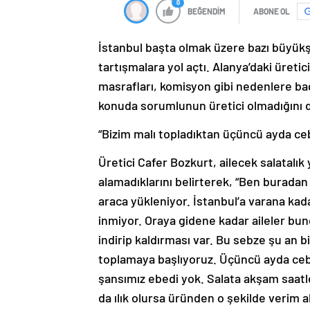
0
BEĞENDİM
ABONE OL
İstanbul başta olmak üzere bazı büyükş
tartışmalara yol açtı. Alanya’daki üretic
masrafları, komisyon gibi nedenlere bağ
konuda sorumlunun üretici olmadığını 
“Bizim malı topladıktan üçüncü ayda ce
Üretici Cafer Bozkurt, ailecek salatalık 
alamadıklarını belirterek, “Ben burada
araca yükleniyor. İstanbul’a varana kad
inmiyor. Oraya gidene kadar aileler bun
indirip kaldırması var. Bu sebze şu an 
toplamaya başlıyoruz. Üçüncü ayda ceb
şansımız ebedi yok. Salata akşam saatl
da ılık olursa üründen o şekilde verim 