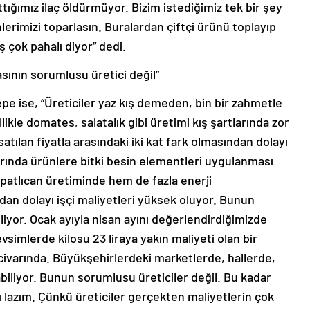
ttığımız ilaç öldürmüyor. Bizim istediğimiz tek bir şey
lerimizi toparlasın. Buralardan çiftçi ürünü toplayıp
 çok pahalı diyor” dedi.
sının sorumlusu üretici değil”
pe ise, “Üreticiler yaz kış demeden, bin bir zahmetle
ikle domates, salatalık gibi üretimi kış şartlarında zor
 satılan fiyatla arasındaki iki kat fark olmasından dolayı
arında ürünlere bitki besin elementleri uygulanması
atlıcan üretiminde hem de fazla enerji
ndan dolayı işçi maliyetleri yüksek oluyor. Bunun
iliyor. Ocak ayıyla nisan ayını değerlendirdiğimizde
vsimlerde kilosu 23 liraya yakın maliyeti olan bir
ra civarında. Büyükşehirlerdeki marketlerde, hallerde,
abiliyor. Bunun sorumlusu üreticiler değil. Bu kadar
 lazım. Çünkü üreticiler gerçekten maliyetlerin çok