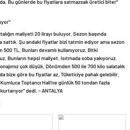
nda. Bu günlerde bu fiyatlara satmazsak üretici biter”
luyor”
latalığın maliyeti 20 lirayı buluyor. Sezon başında
da sattık. Şu andaki fiyatlar bizi tatmin ediyor ama sezon
in 500 TL. Bunları devamlı kullanıyoruz. Bitki
oruz. Bunların hepsi maliyet. Isıtmada soba yakıyoruz.
najımız çok düşük. Dönümden 500 ile 700 kilo salatalık
 bize göre bu fiyatlar az. Tüketiciye pahalı gelebilir.
ca Kumluca Toptancı Hali’ne günlük 50 tondan fazla
k kurtarıyor” dedi. – ANTALYA