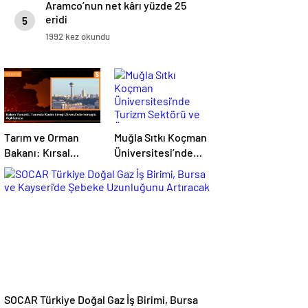
Aramco’nun net kârı yüzde 25
eridi
5
1992 kez okundu
Tarım ve Orman
Muğla Sıtkı Koçman
Bakanı: Kırsal
Üniversitesi’nde
kalkınmada
Turizm Sektörü ve
gençlere ve
Öğrenciler Buluştu
kadınlara pozitif
ayrımcılık yapıyoruz
SOCAR Türkiye Doğal Gaz İş Birimi, Bursa