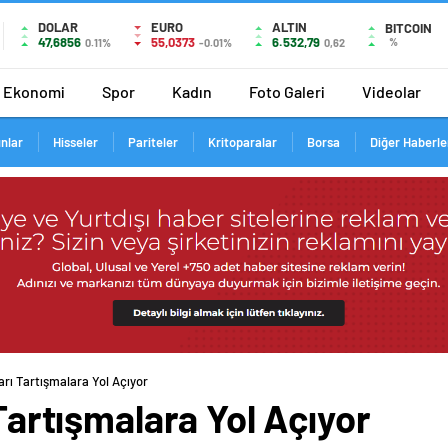
DOLAR
EURO
ALTIN
BITCOIN
47,6856
55,0373
6.532,79
%
0.11%
-0.01%
0,62
Ekonomi
Spor
Kadın
Foto Galeri
Videolar
ınlar
Hisseler
Pariteler
Kritoparalar
Borsa
Diğer Haberle
ları Tartışmalara Yol Açıyor
 Tartışmalara Yol Açıyor