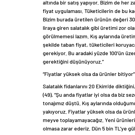
altında bir satış yapıyor. Bizim de her 
fiyat uygulaması. Tüketicilerin de bu 
Bizim burada üretilen ürünün değeri 30 l
liraya giren salatalık gibi üretimi zor 
görülmemesi lazım. Kış aylarında üreti
şekilde taban fiyat, tüketicileri koruya
gerekiyor. Bu aradaki yüzde 100’ün üzer
gerektiğini düşünüyoruz.”
“Fiyatlar yüksek olsa da ürünler bitiyor”
Salatalık fidanlarını 20 Ekim’de diktiğin
(49), “Şu anda fiyatlar iyi olsa da biz se
tonajımız düştü. Kış aylarında olduğumuz
yakıyoruz. Fiyatlar yüksek olsa da ürünle
meyve toplayamayacağız. Yeni ürünlerim
olmasa zarar ederiz. Dün 5 bin TL’ye gü