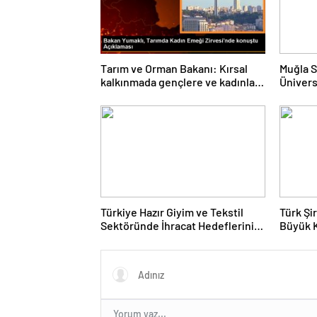
Tarım ve Orman Bakanı: Kırsal
Muğla S
kalkınmada gençlere ve kadınlara
Ünivers
pozitif ayrımcılık yapıyoruz
ve Öğre
Türkiye Hazır Giyim ve Tekstil
Türk Şi
Sektöründe İhracat Hedeflerini
Büyük 
Açıkladı
Fuarın