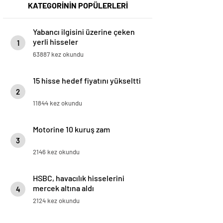
KATEGORİNİN POPÜLERLERİ
Yabancı ilgisini üzerine çeken
yerli hisseler
1
63887 kez okundu
15 hisse hedef fiyatını yükseltti
2
11844 kez okundu
Motorine 10 kuruş zam
3
2146 kez okundu
HSBC, havacılık hisselerini
mercek altına aldı
4
2124 kez okundu