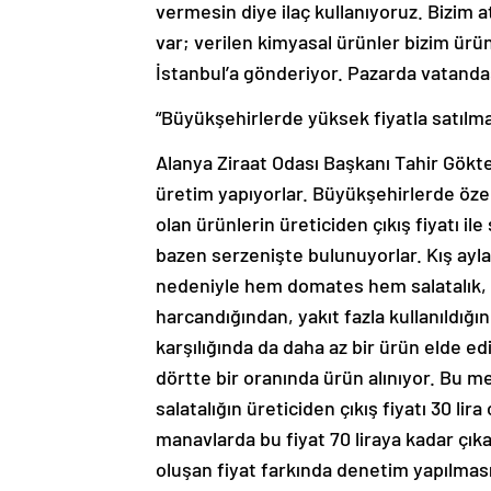
vermesin diye ilaç kullanıyoruz. Bizim a
var; verilen kimyasal ürünler bizim ürün
İstanbul’a gönderiyor. Pazarda vatandaş
“Büyükşehirlerde yüksek fiyatla satılma
Alanya Ziraat Odası Başkanı Tahir Gökte
üretim yapıyorlar. Büyükşehirlerde özell
olan ürünlerin üreticiden çıkış fiyatı ile
bazen serzenişte bulunuyorlar. Kış ayl
nedeniyle hem domates hem salatalık, p
harcandığından, yakıt fazla kullanıldığı
karşılığında da daha az bir ürün elde ed
dörtte bir oranında ürün alınıyor. Bu me
salatalığın üreticiden çıkış fiyatı 30 li
manavlarda bu fiyat 70 liraya kadar çık
oluşan fiyat farkında denetim yapılması