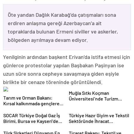
Öte yandan Dağlık Karabağ’da çatışmaları sona
erdiren anlaşma gereği Azerbaycan’a ait
topraklarda bulunan Ermeni siviller ve askerler,
bölgeden ayrılmaya devam ediyor.
Yenilginin ardından başkent Erivan’da istifa etmesi için
günlerce protestolar yapılan Başbakan Paşinyan ise
uzun süre sonra cepheye savaşmaya giden eşiyle
birlikte bir cenaze töreninde görüntülendi.
Muğla Sıtkı Koçman
Tarım ve Orman Bakanı:
Üniversitesi’nde Turizm
Kırsal kalkınmada gençlere
Sektörü ve Öğrenciler
ve kadınlara pozitif ayrımcılık
Buluştu
yapıyoruz
SOCAR Türkiye Doğal Gaz İş
Türkiye Hazır Giyim ve Tekstil
Birimi, Bursa ve Kayseri’de
Sektöründe İhracat
Şebeke Uzunluğunu Artıracak
Hedeflerini Açıkladı
Türk Şirketleri Dünyanın En
Ticaret Bakanı: Tekstil ve