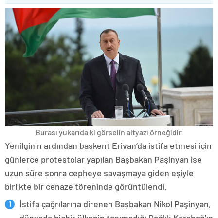
Burası yukarıda ki görselin altyazı örneğidir.
Yenilginin ardından başkent Erivan’da istifa etmesi için
günlerce protestolar yapılan Başbakan Paşinyan ise
uzun süre sonra cepheye savaşmaya giden eşiyle
birlikte bir cenaze töreninde görüntülendi.
İstifa çağrılarına direnen Başbakan Nikol Paşinyan,
dünyada hiçbir ülkenin tanımadığı Dağlık Karabağ’ın