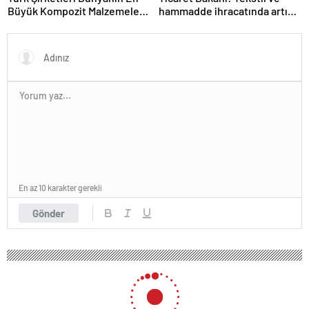
Büyük Kompozit Malzemeler
hammadde ihracatında artış
Fuarında
var
En az 10 karakter gerekli
Gönder