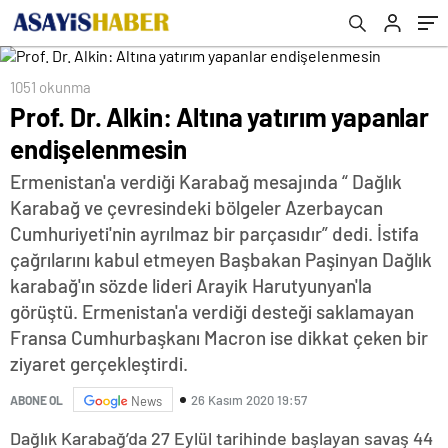
1051 okunma
Prof. Dr. Alkin: Altına yatırım yapanlar
endişelenmesin
Ermenistan'a verdiği Karabağ mesajında “ Dağlık
Karabağ ve çevresindeki bölgeler Azerbaycan
Cumhuriyeti'nin ayrılmaz bir parçasıdır” dedi. İstifa
çağrılarını kabul etmeyen Başbakan Paşinyan Dağlık
karabağ'ın sözde lideri Arayik Harutyunyan'la
görüştü. Ermenistan'a verdiği desteği saklamayan
Fransa Cumhurbaşkanı Macron ise dikkat çeken bir
ziyaret gerçekleştirdi.
26 Kasım 2020 19:57
ABONE OL
News
Dağlık Karabağ’da 27 Eylül tarihinde başlayan savaş 44