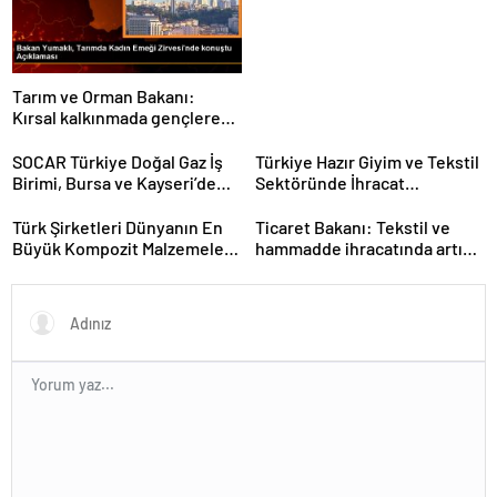
Buluştu
Tarım ve Orman Bakanı:
Kırsal kalkınmada gençlere
ve kadınlara pozitif ayrımcılık
yapıyoruz
SOCAR Türkiye Doğal Gaz İş
Türkiye Hazır Giyim ve Tekstil
Birimi, Bursa ve Kayseri’de
Sektöründe İhracat
Şebeke Uzunluğunu Artıracak
Hedeflerini Açıkladı
Türk Şirketleri Dünyanın En
Ticaret Bakanı: Tekstil ve
Büyük Kompozit Malzemeler
hammadde ihracatında artış
Fuarında
var