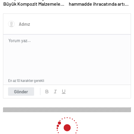
Büyük Kompozit Malzemeler
hammadde ihracatında artış
Fuarında
var
En az 10 karakter gerekli
Gönder