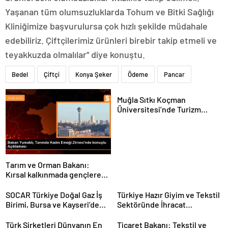
Yaşanan tüm olumsuzluklarda Tohum ve Bitki Sağlığı
Kliniğimize başvurulursa çok hızlı şekilde müdahale
edebiliriz. Çiftçilerimiz ürünleri birebir takip etmeli ve
teyakkuzda olmalılar” diye konuştu.
Bedel
Çiftçi
Konya Şeker
Ödeme
Pancar
Muğla Sıtkı Koçman
Üniversitesi’nde Turizm
Sektörü ve Öğrenciler
Buluştu
Tarım ve Orman Bakanı:
Kırsal kalkınmada gençlere
ve kadınlara pozitif ayrımcılık
yapıyoruz
SOCAR Türkiye Doğal Gaz İş
Türkiye Hazır Giyim ve Tekstil
Birimi, Bursa ve Kayseri’de
Sektöründe İhracat
Şebeke Uzunluğunu Artıracak
Hedeflerini Açıkladı
Türk Şirketleri Dünyanın En
Ticaret Bakanı: Tekstil ve