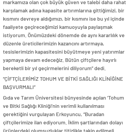
markamıza olan çok büyük güven ve talebi daha rahat
karşılamak adına kapasite artırımlarına gittiğimizi, bir
kısmını devreye aldığımızı, bir kısmını ise bu yıl içinde
faaliyete geçireceğimizi kamuoyuyla paylaşmak
istiyorum. Önümüzdeki dönemde de aynı kararlılık ve
düzenle üreticilerimizin kazancını artırmaya,
tesislerimizin kapasitesini büyütmeye yeni yatırımlar
yapmaya devam edeceğiz. Bütün çiftçilere hayırlı
bereketli bir yıl geçirmelerini diliyorum” dedi.
“ÇİFTÇİLERİMİZ TOHUM VE BİTKİ SAĞLIĞI KLİNİĞİNE
BAŞVURMALI”
Gıda ve Tarım Üniversitesi bünyesinde açılan ‘Tohum
ve Bitki Sağlığı Kliniği’nin verimli kullanılması
gerektiğini vurgulayan Erkoyuncu, “Buradan
çiftçilerimize ilan ediyorum. İklim şartlarından dolayı
ürünlerdeki olumsuzluklar titizlikle takip edilmeli.