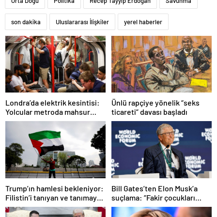
Orta Doğu
Politika
Recep Tayyip Erdoğan
Savunma
son dakika
Uluslararası İlişkiler
yerel haberler
Ünlü rapçiye yönelik “seks
Londra’da elektrik kesintisi:
ticareti” davası başladı
Yolcular metroda mahsur
kaldı
Trump’ın hamlesi bekleniyor:
Bill Gates’ten Elon Musk’a
Filistin’i tanıyan ve tanımayan
suçlama: “Fakir çocukları
ülkeler hangileri?
öldürdü”