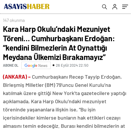
Bilmezlerin At Oynattığı Meydana Ülkemizi
Bırakamayız”
147 okunma
Kara Harp Okulu’ndaki Mezuniyet
Töreni… Cumhurbaşkanı Erdoğan:
“kendini Bilmezlerin At Oynattığı
Meydana Ülkemizi Bırakamayız”
26 Eylül 2024 22:50
ABONE OL
News
(ANKARA) –
Cumhurbaşkanı Recep Tayyip Erdoğan,
Birleşmiş Milletler (BM) 79’uncu Genel Kurulu’na
katılmak üzere gittiği New York’ta gazetecilere yaptığı
açıklamada, Kara Harp Okulu’ndaki mezuniyet
töreninde yaşananlara ilişkin ise, “Bu işin
içerisindekiler kimlerse bunların hak ettikleri cezayı
almasını temin edeceğiz. Burası kendini bilmezlerin at