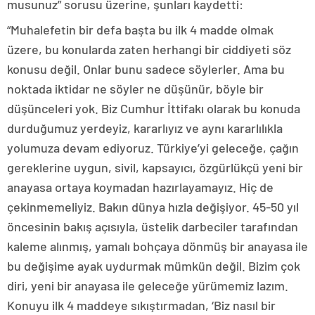
musunuz” sorusu üzerine, şunları kaydetti:
“Muhalefetin bir defa başta bu ilk 4 madde olmak
üzere, bu konularda zaten herhangi bir ciddiyeti söz
konusu değil. Onlar bunu sadece söylerler. Ama bu
noktada iktidar ne söyler ne düşünür, böyle bir
düşünceleri yok. Biz Cumhur İttifakı olarak bu konuda
durduğumuz yerdeyiz, kararlıyız ve aynı kararlılıkla
yolumuza devam ediyoruz. Türkiye’yi geleceğe, çağın
gereklerine uygun, sivil, kapsayıcı, özgürlükçü yeni bir
anayasa ortaya koymadan hazırlayamayız. Hiç de
çekinmemeliyiz. Bakın dünya hızla değişiyor. 45-50 yıl
öncesinin bakış açısıyla, üstelik darbeciler tarafından
kaleme alınmış, yamalı bohçaya dönmüş bir anayasa ile
bu değişime ayak uydurmak mümkün değil. Bizim çok
diri, yeni bir anayasa ile geleceğe yürümemiz lazım.
Konuyu ilk 4 maddeye sıkıştırmadan, ‘Biz nasıl bir