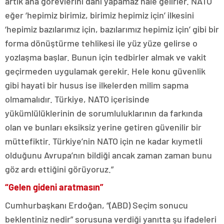
artık ana görevlerini dahi yapamaz hale gelirler. NATO
eğer ‘hepimiz birimiz, birimiz hepimiz için’ ilkesini
‘hepimiz bazılarımız için, bazılarımız hepimiz için’ gibi bir
forma dönüştürme tehlikesi ile yüz yüze gelirse o
yozlaşma başlar. Bunun için tedbirler almak ve vakit
geçirmeden uygulamak gerekir. Hele konu güvenlik
gibi hayati bir husus ise ilkelerden milim sapma
olmamalıdır. Türkiye, NATO içerisinde
yükümlülüklerinin de sorumluluklarının da farkında
olan ve bunları eksiksiz yerine getiren güvenilir bir
müttefiktir. Türkiye’nin NATO için ne kadar kıymetli
olduğunu Avrupa’nın bildiği ancak zaman zaman bunu
göz ardı ettiğini görüyoruz.”
“Gelen gideni aratmasın”
Cumhurbaşkanı Erdoğan, “(ABD) Seçim sonucu
beklentiniz nedir” sorusuna verdiği yanıtta şu ifadeleri