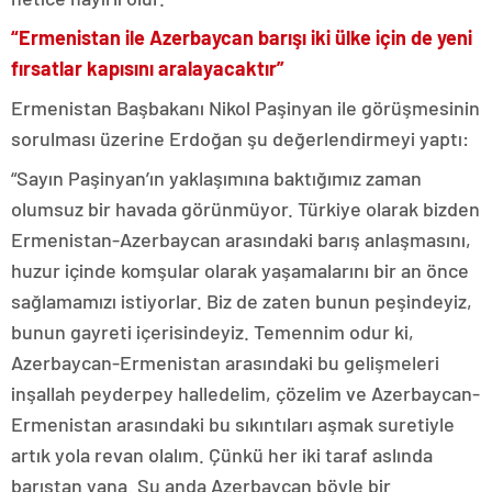
“
Ermenistan ile Azerbaycan barışı iki ülke için de yeni
fırsatlar kapısını aralayacaktır”
Ermenistan Başbakanı Nikol Paşinyan ile görüşmesinin
sorulması üzerine Erdoğan şu değerlendirmeyi yaptı:
“Sayın Paşinyan’ın yaklaşımına baktığımız zaman
olumsuz bir havada görünmüyor. Türkiye olarak bizden
Ermenistan-Azerbaycan arasındaki barış anlaşmasını,
huzur içinde komşular olarak yaşamalarını bir an önce
sağlamamızı istiyorlar. Biz de zaten bunun peşindeyiz,
bunun gayreti içerisindeyiz. Temennim odur ki,
Azerbaycan-Ermenistan arasındaki bu gelişmeleri
inşallah peyderpey halledelim, çözelim ve Azerbaycan-
Ermenistan arasındaki bu sıkıntıları aşmak suretiyle
artık yola revan olalım. Çünkü her iki taraf aslında
barıştan yana. Şu anda Azerbaycan böyle bir