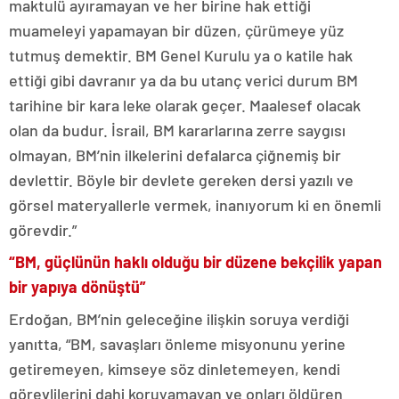
maktulü ayıramayan ve her birine hak ettiği
muameleyi yapamayan bir düzen, çürümeye yüz
tutmuş demektir. BM Genel Kurulu ya o katile hak
ettiği gibi davranır ya da bu utanç verici durum BM
tarihine bir kara leke olarak geçer. Maalesef olacak
olan da budur. İsrail, BM kararlarına zerre saygısı
olmayan, BM’nin ilkelerini defalarca çiğnemiş bir
devlettir. Böyle bir devlete gereken dersi yazılı ve
görsel materyallerle vermek, inanıyorum ki en önemli
görevdir.”
“
BM, güçlünün haklı olduğu bir düzene bekçilik yapan
bir yapıya dönüştü”
Erdoğan, BM’nin geleceğine ilişkin soruya verdiği
yanıtta, “BM, savaşları önleme misyonunu yerine
getiremeyen, kimseye söz dinletemeyen, kendi
görevlilerini dahi koruyamayan ve onları öldüren