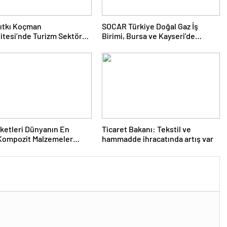
ıtkı Koçman
SOCAR Türkiye Doğal Gaz İş
itesi’nde Turizm Sektörü
Birimi, Bursa ve Kayseri’de
nciler Buluştu
Şebeke Uzunluğunu Artıracak
rketleri Dünyanın En
Ticaret Bakanı: Tekstil ve
Kompozit Malzemeler
hammadde ihracatında artış var
da