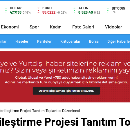
DOLAR
EURO
ALTIN
BITCOIN
47,7138
55,0222
6.526,40
%
0.16%
-0.02%
0,52
Ekonomi
Spor
Kadın
Foto Galeri
Videolar
ınlar
Hisseler
Pariteler
Kritoparalar
Borsa
Diğer Haberle
erlileştirme Projesi Tanıtım Toplantısı Düzenlendi
ileştirme Projesi Tanıtım To