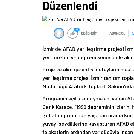
Düzenlendi
0
BEĞENDİM
ABONE OL
İzmir’de ‘AFAD yerlileştirme projesi İzm
yerli üretim ve deprem konusu ele alınd
Proje ve alım garantisi detaylarının akt
yerlileştirme projesi İzmir tanıtım topl
Müdürlüğü Atatürk Toplantı Salonu’nda 
Programın açılış konuşmasını yapan At
Cenk Karace, “1999 depreminin izlerini h
Şubat depreminde yaşanan arama kurtarm
yuvayı sevdiklerine kavuşturan AFAD ek
felaketlerin ardından var gücüyle insan