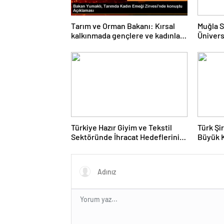
Tarım ve Orman Bakanı: Kırsal
Muğla S
kalkınmada gençlere ve kadınlara
Ünivers
pozitif ayrımcılık yapıyoruz
ve Öğre
Türkiye Hazır Giyim ve Tekstil
Türk Şi
Sektöründe İhracat Hedeflerini
Büyük 
Açıkladı
Fuarın