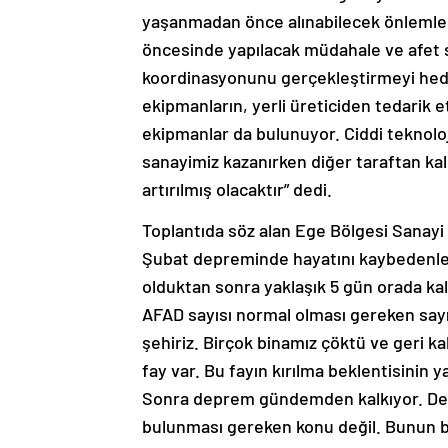
yaşanmadan önce alınabilecek önlemleri 
öncesinde yapılacak müdahale ve afet s
koordinasyonunu gerçekleştirmeyi hedef
ekipmanların, yerli üreticiden tedarik
ekipmanlar da bulunuyor. Ciddi teknoloj
sanayimiz kazanırken diğer taraftan kalit
artırılmış olacaktır” dedi.
Toplantıda söz alan Ege Bölgesi Sanayi
Şubat depreminde hayatını kaybedenle
olduktan sonra yaklaşık 5 gün orada ka
AFAD sayısı normal olması gereken sayın
şehiriz. Birçok binamız çöktü ve geri k
fay var. Bu fayın kırılma beklentisinin 
Sonra deprem gündemden kalkıyor. D
bulunması gereken konu değil. Bunun bir