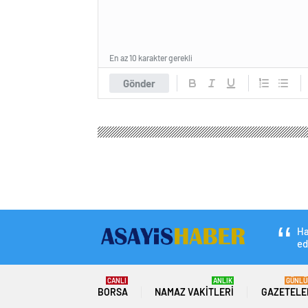
En az 10 karakter gerekli
Gönder
Ha
ed
CANLI
ANLIK
GÜNLÜ
BORSA
NAMAZ VAKITLERI
GAZETELE