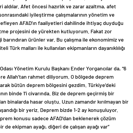
aldılar. Afet öncesi hazırlık ve zarar azaltma, afet
onrasındaki iyileştirme çalışmalarının yönetim ve
leyen AFAD’ın faaliyetleri dahilinde ihtiyaç duyduğu
 etme projesini de yürekten kutluyorum. Fakat zor
i barındıran ürünler var. Bu çalışma ile ekonomimiz ve
eli Türk malları ile kullanılan ekipmanların dayanıklılığı
 Odası Yönetim Kurulu Başkanı Ender Yorgancılar da, “6
re Allah’tan rahmet diliyorum. O bölgede deprem
larak bütün deprem bölgesini gezdim. Türkiye’deki
ın binde 1’i civarında. Biz de deprem geçirmiş bir
alan binalarda hasar oluştu. Uzun zamandır kırılmayan bir
yaşandığı bir yeriz. Deprem bizde 1-2 ay konuşuluyor.
eprem konusu sadece AFAD’dan beklenerek çözüm
 de ekipman ayağı, diğeri de çalışan ayağı var”