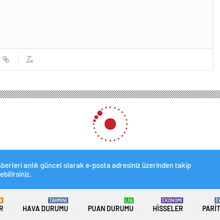
berleri anlık güncel olarak e-posta adresiniz üzerinden takip
ebilirsiniz.
K
TAHMİNİ
LİG
EKONOMİ
E
R
HAVA DURUMU
PUAN DURUMU
HISSELER
PARI