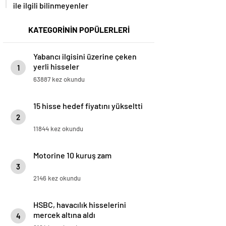
ile ilgili bilinmeyenler
KATEGORİNİN POPÜLERLERİ
Yabancı ilgisini üzerine çeken
yerli hisseler
1
63887 kez okundu
15 hisse hedef fiyatını yükseltti
2
11844 kez okundu
Motorine 10 kuruş zam
3
2146 kez okundu
HSBC, havacılık hisselerini
mercek altına aldı
4