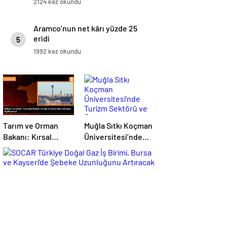
2124 kez okundu
Aramco’nun net kârı yüzde 25
eridi
5
1992 kez okundu
Tarım ve Orman
Muğla Sıtkı Koçman
Bakanı: Kırsal
Üniversitesi’nde
kalkınmada
Turizm Sektörü ve
gençlere ve
Öğrenciler Buluştu
kadınlara pozitif
ayrımcılık yapıyoruz