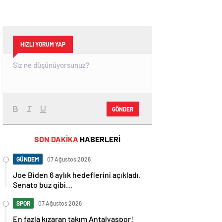
HIZLI YORUM YAP
GÖNDER
SON DAKİKA
HABERLERİ
GÜNDEM
07 Ağustos 2026
Joe Biden 6 aylık hedeflerini açıkladı.
Senato buz gibi…
SPOR
07 Ağustos 2026
En fazla kızaran takım Antalyaspor!