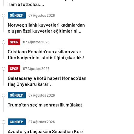
Tam 5 futbolcu….
GÜNDEM
07 Ağustos 2026
Norweç silahlı kuvvetleri kadınlardan
oluşan özel kuvvetler eğitimlerini
başlattı.
SPOR
07 Ağustos 2026
Cristiano Ronaldo’nun akıllara zarar
tüm kariyerinin istatistiğini çıkardık !
SPOR
07 Ağustos 2026
Galatasaray’a kötü haber! Monaco’dan
flaş Onyekuru kararı.
GÜNDEM
07 Ağustos 2026
Trump’tan seçim sonrası ilk mülakat
GÜNDEM
07 Ağustos 2026
Avusturya başbakanı Sebastian Kurz