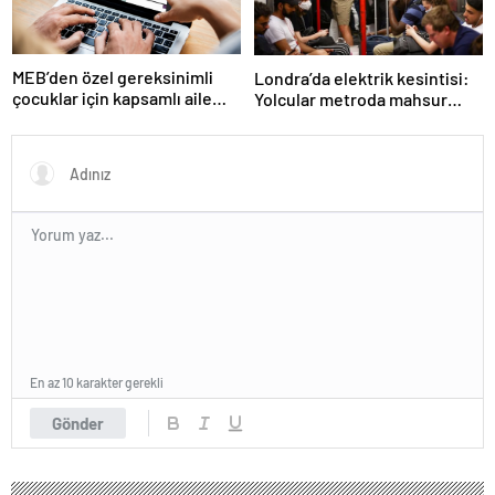
MEB’den özel gereksinimli
Londra’da elektrik kesintisi:
çocuklar için kapsamlı aile
Yolcular metroda mahsur
rehberi
kaldı
En az 10 karakter gerekli
Gönder