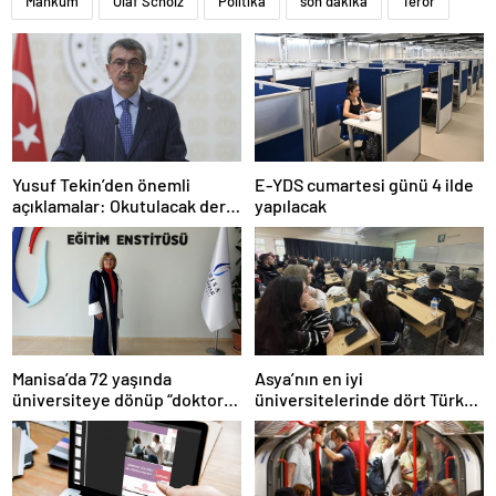
Mahkum
Olaf Scholz
Politika
son dakika
Terör
Yusuf Tekin’den önemli
E-YDS cumartesi günü 4 ilde
açıklamalar: Okutulacak dersi
yapılacak
kalmamış öğretmene branş
değişikliği masada
Manisa’da 72 yaşında
Asya’nın en iyi
üniversiteye dönüp “doktor”
üniversitelerinde dört Türk
ünvanı aldı
okulu ilk 100’de