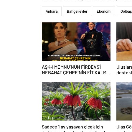
Ankara
Bahçelievler
Ekonomi
Gölbaş
AŞK-I MEMNU’NUN FİRDEVS’İ
Uluslar
NEBAHAT ÇEHRE’NİN FİT KALMA
destekl
SIRRI! 81 yaşındaki ünlü oyuncu
itibars
meğer günde 40 dakika…
Sadece 1 ay yaşayan çiçek için
Ulaş Gö