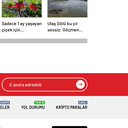
Sadece 1 ay yaşayan
Ulaş Gölü bu yıl
çiçek için
sessiz: Göçmen
doğaseverler akın
kuşlar neden
akın geliyor!
gelmedi?
i
HIZLI YORUM YAP
GÖNDER