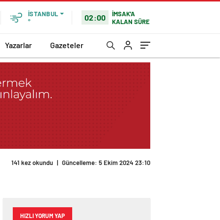
İMSAK'A
İSTANBUL
02:00
KALAN SÜRE
°
Yazarlar
Gazeteler
HIZLI YORUM YAP