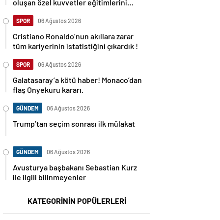
oluşan özel kuvvetler eğitimlerini
başlattı.
SPOR
06 Ağustos 2026
Cristiano Ronaldo’nun akıllara zarar
tüm kariyerinin istatistiğini çıkardık !
SPOR
06 Ağustos 2026
Galatasaray’a kötü haber! Monaco’dan
flaş Onyekuru kararı.
GÜNDEM
06 Ağustos 2026
Trump’tan seçim sonrası ilk mülakat
GÜNDEM
06 Ağustos 2026
Avusturya başbakanı Sebastian Kurz
ile ilgili bilinmeyenler
KATEGORİNİN POPÜLERLERİ