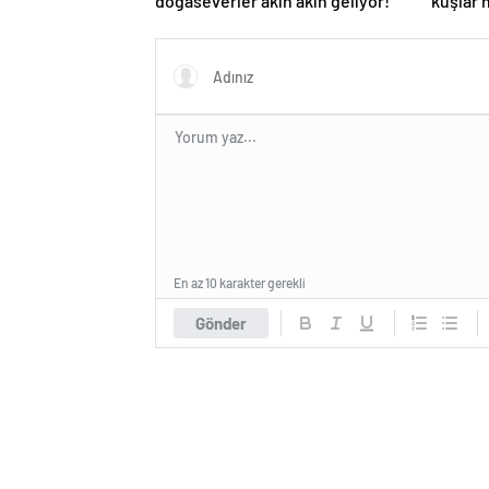
doğaseverler akın akın geliyor!
kuşlar
En az 10 karakter gerekli
Gönder