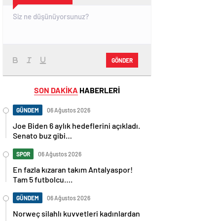
GÖNDER
SON DAKİKA
HABERLERİ
GÜNDEM
06 Ağustos 2026
Joe Biden 6 aylık hedeflerini açıkladı.
Senato buz gibi…
SPOR
06 Ağustos 2026
En fazla kızaran takım Antalyaspor!
Tam 5 futbolcu….
GÜNDEM
06 Ağustos 2026
Norweç silahlı kuvvetleri kadınlardan