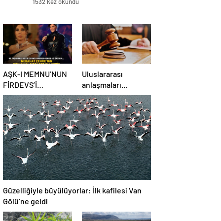
1532 kez okundu
AŞK-I MEMNU’NUN
Uluslararası
FİRDEVS’İ
anlaşmaları
NEBAHAT
destekleyenlere
ÇEHRE’NİN FİT
Ordu’yu
KALMA SIRRI! 81
itibarsızlaştırma
yaşındaki ünlü
cezası
oyuncu meğer
günde 40 dakika…
Güzelliğiyle büyülüyorlar: İlk kafilesi Van
Gölü’ne geldi