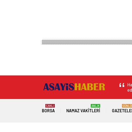
Asayiş Haber
Magazin
Kadın Sağlığı
İzmir’de
İzmir’de Feci Kaza