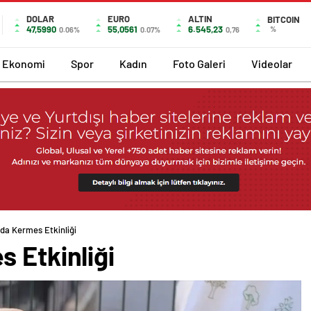
DOLAR
EURO
ALTIN
BITCOIN
47,5990
55,0561
6.545,23
%
0.06%
0.07%
0,76
Ekonomi
Spor
Kadın
Foto Galeri
Videolar
nda Kermes Etkinliği
 Etkinliği