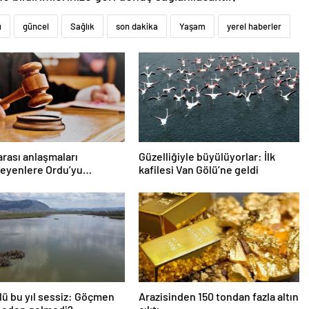
ı
güncel
Sağlık
son dakika
Yaşam
yerel haberler
arası anlaşmaları
Güzelliğiyle büyülüyorlar: İlk
eyenlere Ordu’yu
kafilesi Van Gölü’ne geldi
ızlaştırma cezası
lü bu yıl sessiz: Göçmen
Arazisinden 150 tondan fazla altın