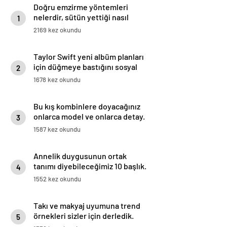
Doğru emzirme yöntemleri
nelerdir, sütün yettiği nasıl
1
anlaşılır?
2169 kez okundu
Taylor Swift yeni albüm planları
için düğmeye bastığını sosyal
2
medyadan duyurdu!
1678 kez okundu
Bu kış kombinlere doyacağınız
onlarca model ve onlarca detay.
3
1587 kez okundu
Annelik duygusunun ortak
tanımı diyebileceğimiz 10 başlık.
4
1552 kez okundu
Takı ve makyaj uyumuna trend
örnekleri sizler için derledik.
5