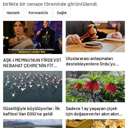
birlikte bir cenaze töreninde görüntülendi.
Hastalık
Koronavirüs
Sağlık
Uluslararası anlaşmaları
AŞK-I MEMNU’NUN FİRDEVS’İ
destekleyenlere Ordu’yu
NEBAHAT ÇEHRE’NİN FİT
itibarsızlaştırma cezası
KALMA SIRRI! 81 yaşındaki
ünlü oyuncu meğer günde 40
dakika…
Güzelliğiyle büyülüyorlar: İlk
Sadece 1 ay yaşayan çiçek
kafilesi Van Gölü’ne geldi
için doğaseverler akın akın
geliyor!