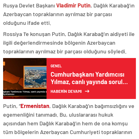
Rusya Devlet Başkanı
Vladimir Putin
, Dağlık Karabağ’ın
Azerbaycan topraklarının ayrılmaz bir parçası
olduğunu ifade etti.
Rossiya 1’e konuşan Putin, Dağlık Karabağ’ın aidiyeti ile
ilgili değerlendirmesinde bölgenin Azerbaycan
topraklarının ayrılmaz bir parçası olduğunu söyledi.
GENEL
Cumhurbaşkanı Yardımcısı
Yılmaz, canlı yayında soruları
yanıtladı Açıklaması
HABERİN DEVAMI
Putin, “
Ermenistan
, Dağlık Karabağ’ın bağımsızlığını ve
egemenliğini tanımadı. Bu, uluslararası hukuk
açısından hem Dağlık Karabağ’ın hem de ona komşu
tüm bölgelerin Azerbaycan Cumhuriyeti topraklarının