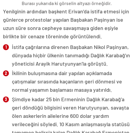
Burası yukarıda ki görselin altyazı örneğidir.
Yenilginin ardından başkent Erivan’da istifa etmesi için
günlerce protestolar yapılan Başbakan Paşinyan ise
uzun süre sonra cepheye savaşmaya giden eşiyle
birlikte bir cenaze töreninde görüntülendi.
İstifa çağrılarına direnen Başbakan Nikol Paşinyan,
dünyada hiçbir ülkenin tanımadığı Dağlık Karabağ’ın
yöneticisi Arayik Harutyunyan’la görüştü.
İkilinin buluşmasına dair yapılan açıklamada
çatışmalar sırasında kaçanların geri dönmesi ve
normal yaşamın başlaması masaya yatırıldı.
Şimdiye kadar 25 bin Ermeninin Dağlık Karabağ’a
geri döndüğü bilgisini veren Harutyunyan, savaşta
ölen askerlerin ailelerine 600 dolar yardım
verileceğini söyledi. 10 Kasım anlaşmasıyla statüsü
tamamen belirsiz kalan Dağlık Karabağ Ermenistan