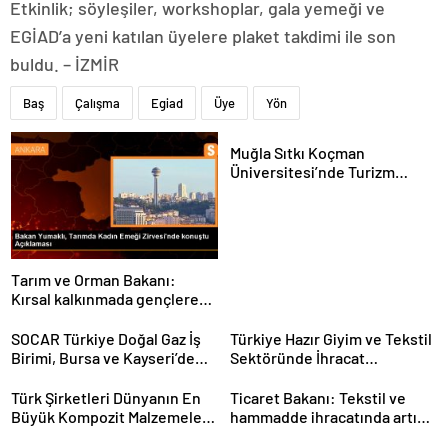
Etkinlik; söyleşiler, workshoplar, gala yemeği ve
EGİAD’a yeni katılan üyelere plaket takdimi ile son
buldu. – İZMİR
Baş
Çalışma
Egiad
Üye
Yön
Muğla Sıtkı Koçman
Üniversitesi’nde Turizm
Sektörü ve Öğrenciler
Buluştu
Tarım ve Orman Bakanı:
Kırsal kalkınmada gençlere
ve kadınlara pozitif ayrımcılık
yapıyoruz
SOCAR Türkiye Doğal Gaz İş
Türkiye Hazır Giyim ve Tekstil
Birimi, Bursa ve Kayseri’de
Sektöründe İhracat
Şebeke Uzunluğunu Artıracak
Hedeflerini Açıkladı
Türk Şirketleri Dünyanın En
Ticaret Bakanı: Tekstil ve
Büyük Kompozit Malzemeler
hammadde ihracatında artış
Fuarında
var