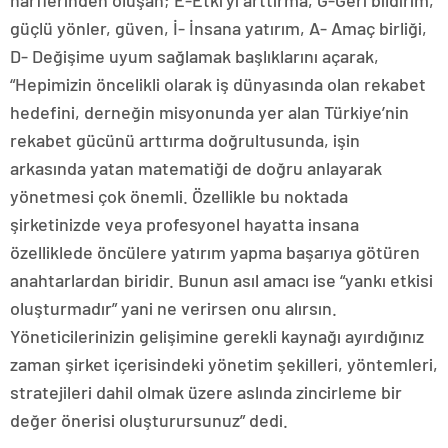
harflerinden oluşan; E-Etki’yi arttırma, G-Geri bildirim,
güçlü yönler, güven, İ- İnsana yatırım, A- Amaç birliği,
D- Değişime uyum sağlamak başlıklarını açarak,
“Hepimizin öncelikli olarak iş dünyasında olan rekabet
hedefini, derneğin misyonunda yer alan Türkiye’nin
rekabet gücünü arttırma doğrultusunda, işin
arkasında yatan matematiği de doğru anlayarak
yönetmesi çok önemli. Özellikle bu noktada
şirketinizde veya profesyonel hayatta insana
özelliklede öncülere yatırım yapma başarıya götüren
anahtarlardan biridir. Bunun asıl amacı ise “yankı etkisi
oluşturmadır” yani ne verirsen onu alırsın.
Yöneticilerinizin gelişimine gerekli kaynağı ayırdığınız
zaman şirket içerisindeki yönetim şekilleri, yöntemleri,
stratejileri dahil olmak üzere aslında zincirleme bir
değer önerisi oluşturursunuz” dedi.