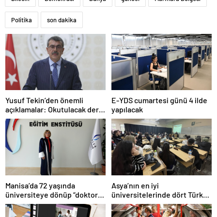
Politika
son dakika
Yusuf Tekin’den önemli
E-YDS cumartesi günü 4 ilde
açıklamalar: Okutulacak dersi
yapılacak
kalmamış öğretmene branş
değişikliği masada
Manisa’da 72 yaşında
Asya’nın en iyi
üniversiteye dönüp “doktor”
üniversitelerinde dört Türk
ünvanı aldı
okulu ilk 100’de