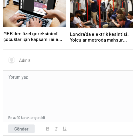
MEB’den özel gereksinimli
Londra’da elektrik kesintisi:
çocuklar için kapsamlı aile
Yolcular metroda mahsur
rehberi
kaldı
En az 10 karakter gerekli
Gönder