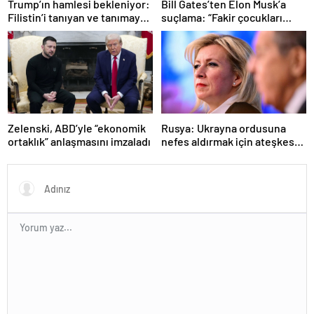
Trump’ın hamlesi bekleniyor:
Bill Gates’ten Elon Musk’a
Filistin’i tanıyan ve tanımayan
suçlama: “Fakir çocukları
ülkeler hangileri?
öldürdü”
Zelenski, ABD’yle “ekonomik
Rusya: Ukrayna ordusuna
ortaklık” anlaşmasını imzaladı
nefes aldırmak için ateşkes
istiyorlar