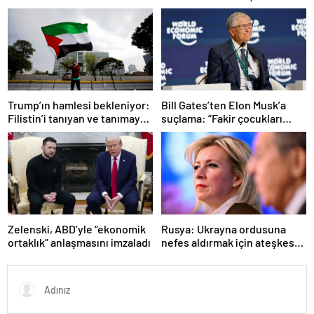
kaldı
Trump’ın hamlesi bekleniyor:
Bill Gates’ten Elon Musk’a
Filistin’i tanıyan ve tanımayan
suçlama: “Fakir çocukları
ülkeler hangileri?
öldürdü”
Zelenski, ABD’yle “ekonomik
Rusya: Ukrayna ordusuna
ortaklık” anlaşmasını imzaladı
nefes aldırmak için ateşkes
istiyorlar