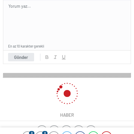
En az 10 karakter gerekli
Gönder
HABER
0
0