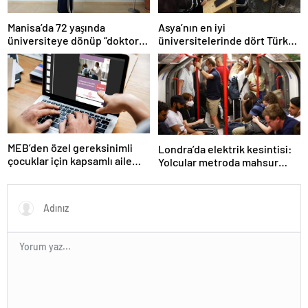
Manisa’da 72 yaşında
Asya’nın en iyi
üniversiteye dönüp “doktor”
üniversitelerinde dört Türk
ünvanı aldı
okulu ilk 100’de
MEB’den özel gereksinimli
Londra’da elektrik kesintisi:
çocuklar için kapsamlı aile
Yolcular metroda mahsur
rehberi
kaldı