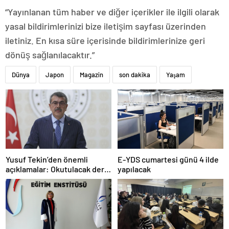
“Yayınlanan tüm haber ve diğer içerikler ile ilgili olarak
yasal bildirimlerinizi bize iletişim sayfası üzerinden
iletiniz. En kısa süre içerisinde bildirimlerinize geri
dönüş sağlanılacaktır.”
Dünya
Japon
Magazin
son dakika
Yaşam
Yusuf Tekin’den önemli
E-YDS cumartesi günü 4 ilde
açıklamalar: Okutulacak dersi
yapılacak
kalmamış öğretmene branş
değişikliği masada