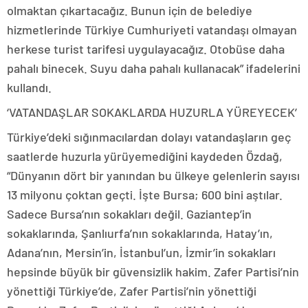
olmaktan çıkartacağız. Bunun için de belediye
hizmetlerinde Türkiye Cumhuriyeti vatandaşı olmayan
herkese turist tarifesi uygulayacağız. Otobüse daha
pahalı binecek. Suyu daha pahalı kullanacak” ifadelerini
kullandı.
‘VATANDAŞLAR SOKAKLARDA HUZURLA YÜREYECEK’
Türkiye’deki sığınmacılardan dolayı vatandaşların geç
saatlerde huzurla yürüyemediğini kaydeden Özdağ,
“Dünyanın dört bir yanından bu ülkeye gelenlerin sayısı
13 milyonu çoktan geçti. İşte Bursa; 600 bini aştılar.
Sadece Bursa’nın sokakları değil. Gaziantep’in
sokaklarında, Şanlıurfa’nın sokaklarında, Hatay’ın,
Adana’nın, Mersin’in, İstanbul’un, İzmir’in sokakları
hepsinde büyük bir güvensizlik hakim. Zafer Partisi’nin
yönettiği Türkiye’de, Zafer Partisi’nin yönettiği