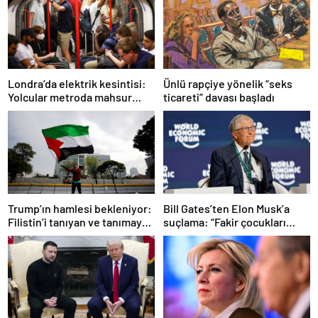
Ünlü rapçiye yönelik “seks
Londra’da elektrik kesintisi:
ticareti” davası başladı
Yolcular metroda mahsur
kaldı
Trump’ın hamlesi bekleniyor:
Bill Gates’ten Elon Musk’a
Filistin’i tanıyan ve tanımayan
suçlama: “Fakir çocukları
ülkeler hangileri?
öldürdü”