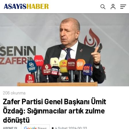
206 okunma
Zafer Partisi Genel Başkanı Ümit
Özdağ: Sığınmacılar artık zulme
dönüştü
4 Şubat 2024 00:33
ABONE OL
News