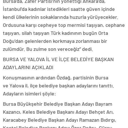
Bursa’da, Zafer Partisi’nin yönettiği Ankara’da,
İstanbul’da kadınlar istedikleri saatte güven içinde
kendi ülkelerinin sokaklarında huzurla yürüyecekler.
Ordusuna karşı cepheye top mermisi taşıyan, cephane
taşıyan, silah taşıyan Türk kadınının bugün Orta
Doğu’dan gelenlerden korkmaya zorlanması bir
zulümdür. Bu zulme son vereceğiz” dedi.
BURSA VE YALOVA İL VE İLÇE BELEDİYE BAŞKAN
ADAYLARINI AÇIKLADI
Konuşmasının ardından Özdağ, partisinin Bursa
ve Yalova il, ilçe belediye başkan adaylarını tanıttı.
Adayların isimleri şöyle:
Bursa Büyükşehir Belediye Başkan Adayı Bayram
Kazancı, Keles Belediye Başkanı Adayı Behçet Arı,
Karacabey Belediye Başkan Adayı Ramazan Bıdırgı,
Kestel Belediye Başkanı Adayı Özer Doğru, Gürsu