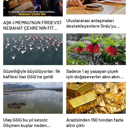
Uluslararası anlaşmaları
AŞK-I MEMNU’NUN FİRDEVS’İ
destekleyenlere Ordu’yu
NEBAHAT ÇEHRE’NİN FİT
itibarsızlaştırma cezası
KALMA SIRRI! 81 yaşındaki
ünlü oyuncu meğer günde 40
dakika…
Güzelliğiyle büyülüyorlar: İlk
Sadece 1 ay yaşayan çiçek
kafilesi Van Gölü’ne geldi
için doğaseverler akın akın
geliyor!
Ulaş Gölü bu yıl sessiz:
Arazisinden 150 tondan fazla
Göçmen kuşlar neden
altın çıktı