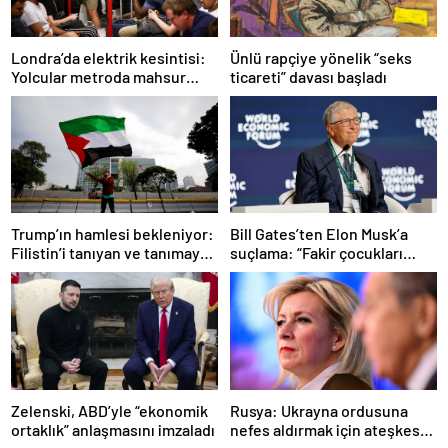
Ünlü rapçiye yönelik “seks
Londra’da elektrik kesintisi:
ticareti” davası başladı
Yolcular metroda mahsur
kaldı
Trump’ın hamlesi bekleniyor:
Bill Gates’ten Elon Musk’a
Filistin’i tanıyan ve tanımayan
suçlama: “Fakir çocukları
ülkeler hangileri?
öldürdü”
Zelenski, ABD’yle “ekonomik
Rusya: Ukrayna ordusuna
ortaklık” anlaşmasını imzaladı
nefes aldırmak için ateşkes