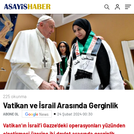
225 okunma
Vatikan ve İsrail Arasında Gerginlik
24 Şubat 2024 00:30
ABONE OL
News
Vatikan’ın İsrail’i Gazze’deki operasyonları yüzünden
eleştirmesi üzerine iki devlet arasında gerginlik