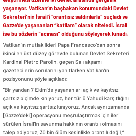
yaşanıyor. Vatikan’ın başbakan konumundaki Devlet
Sekreteri’nin İsrail’i “orantısız saldırılarla” suçladı ve
Gazze’de yaşananları “katliam” olarak niteledi. İsrail
ise bu sözlerin “acınası” olduğunu söyleyerek kınadı.
Vatikan’ın mutlak lideri Papa Francesco’dan sonra
ikinci en üst düzey görevde bulunan Devlet Sekreteri
Kardinal Pietro Parolin, geçen Salı akşamı
gazetecilerin sorularını yanıtlarken Vatikan’ın
pozisyonunu şöyle açıkladı:
“Bir yandan 7 Ekim’de yaşananları açık ve kayıtsız
şartsız biçimde kınıyoruz, her türlü Yahudi karşıtlığını
açık ve kayıtsız şartsız kınıyoruz. Ancak aynı zamanda
[Gazze’deki] operasyonu meşrulaştırmak için ileri
sürülen İsrail’in savunma hakkının orantılı olmasını
talep ediyoruz. 30 bin ölüm kesinlikle orantılı değil.”