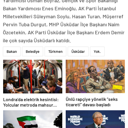
Yardımcısı Osman Boyraz, Gençlik ve Spor Bakanlığı
Bakan Yardımcısı Enes Eminoğlu, AK Parti İstanbul
Milletvekilleri Süleyman Soylu, Hasan Turan, Müşerref
Pervin Tuba Durgut, MHP Üsküdar İlçe Başkanı Naim
Özcetekin, AK Parti Üsküdar İlçe Başkanı Erdem Demir
ile çok sayıda Üsküdarlı katıldı.
Bakan
Belediye
Türkmen
Üsküdar
Yok.
Ünlü rapçiye yönelik “seks
Londra’da elektrik kesintisi:
ticareti” davası başladı
Yolcular metroda mahsur
kaldı