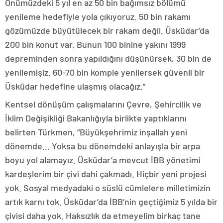
Önümüzdeki 5 yıl en az 50 bin bağımsız bölümü
yenileme hedefiyle yola çıkıyoruz. 50 bin rakamı
gözümüzde büyütülecek bir rakam değil. Üsküdar’da
200 bin konut var. Bunun 100 binine yakını 1999
depreminden sonra yapıldığını düşünürsek, 30 bin de
yenilemişiz. 60-70 bin komple yenilersek güvenli bir
Üsküdar hedefine ulaşmış olacağız.”
Kentsel dönüşüm çalışmalarını Çevre, Şehircilik ve
İklim Değişikliği Bakanlığıyla birlikte yaptıklarını
belirten Türkmen, “Büyükşehrimiz inşallah yeni
dönemde… Yoksa bu dönemdeki anlayışla bir arpa
boyu yol alamayız. Üsküdar’a mevcut İBB yönetimi
kardeşlerim bir çivi dahi çakmadı. Hiçbir yeni projesi
yok. Sosyal medyadaki o süslü cümlelere milletimizin
artık karnı tok. Üsküdar’da İBB’nin geçtiğimiz 5 yılda bir
çivisi daha yok. Haksızlık da etmeyelim birkaç tane