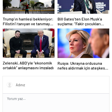
Trump’ın hamlesi bekleniyor:
Bill Gates’ten Elon Musk’a
Filistin’i tanıyan ve tanımayan
suçlama: “Fakir çocukları
ülkeler hangileri?
öldürdü”
Zelenski, ABD’yle “ekonomik
Rusya: Ukrayna ordusuna
ortaklık” anlaşmasını imzaladı
nefes aldırmak için ateşkes
istiyorlar