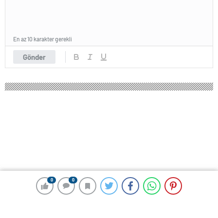
En az 10 karakter gerekli
Gönder
0
0
0
0