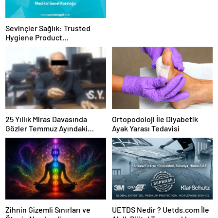
Sevinçler Sağlık: Trusted
Hygiene Product
Manufacturer in Turkey
25 Yıllık Miras Davasında
Ortopodoloji İle Diyabetik
Gözler Temmuz Ayındaki
Ayak Yarası Tedavisi
Karar Duruşmasına Çevrildi
Zihnin Gizemli Sınırları ve
UETDS Nedir ? Uetds.com İle