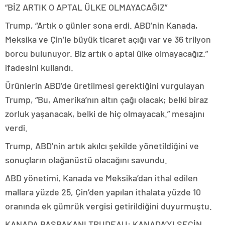
“BİZ ARTIK O APTAL ÜLKE OLMAYACAĞIZ”
Trump, “Artık o günler sona erdi. ABD’nin Kanada,
Meksika ve Çin’le büyük ticaret açığı var ve 36 trilyon
borcu bulunuyor. Biz artık o aptal ülke olmayacağız.”
ifadesini kullandı.
Ürünlerin ABD’de üretilmesi gerektiğini vurgulayan
Trump, “Bu, Amerika’nın altın çağı olacak; belki biraz
zorluk yaşanacak, belki de hiç olmayacak.” mesajını
verdi.
Trump, ABD’nin artık akılcı şekilde yönetildiğini ve
sonuçların olağanüstü olacağını savundu.
ABD yönetimi, Kanada ve Meksika’dan ithal edilen
mallara yüzde 25, Çin’den yapılan ithalata yüzde 10
oranında ek gümrük vergisi getirildiğini duyurmuştu.
KANADA BAŞBAKANI TRUDEAU: KANADA’YI SEÇİN