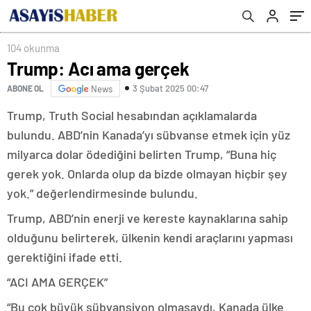
104 okunma
Trump: Acı ama gerçek
3 Şubat 2025 00:47
ABONE OL
News
Trump, Truth Social hesabından açıklamalarda
bulundu. ABD’nin Kanada’yı sübvanse etmek için yüz
milyarca dolar ödediğini belirten Trump, “Buna hiç
gerek yok. Onlarda olup da bizde olmayan hiçbir şey
yok.” değerlendirmesinde bulundu.
Trump, ABD’nin enerji ve kereste kaynaklarına sahip
olduğunu belirterek, ülkenin kendi araçlarını yapması
gerektiğini ifade etti.
“ACI AMA GERÇEK”
“Bu çok büyük sübvansiyon olmasaydı, Kanada ülke