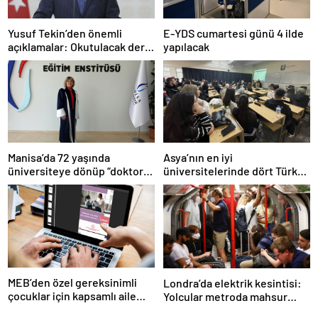
Yusuf Tekin’den önemli
E-YDS cumartesi günü 4 ilde
açıklamalar: Okutulacak dersi
yapılacak
kalmamış öğretmene branş
değişikliği masada
Manisa’da 72 yaşında
Asya’nın en iyi
üniversiteye dönüp “doktor”
üniversitelerinde dört Türk
ünvanı aldı
okulu ilk 100’de
MEB’den özel gereksinimli
Londra’da elektrik kesintisi:
çocuklar için kapsamlı aile
Yolcular metroda mahsur
rehberi
kaldı