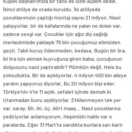
Küpeli Başkan’ımıza bir tane de sizle açalım dedik.
İkinci atölye de orada kuruldu. İki atölyede
çocuklarımızın yaptığı montaj sayısı 21 milyon. Nasıl
çalışıyorlar, bir de kafalarında ne yalan ne dolan var,
sadece sevgi var. Çocuklar için ağız diş sağlığı
merkezimizde yaklaşık 75 bin çocuğumuz elimizden
geçti. Tabii kuruş ödenmeden, bedava. Bugün bir lira,
iki lira için ekmek kuyruğuna giren baba, çocuğunun
dolgusunu nasıl yaptırabilir? Mümkün değil. Hele bu
yoksullukta. Bir de açıklıyorlar, 4 milyon 400 bin aileye
yardım yapıyoruz diyorlar. Bu 20 milyon kişi eder.
Türkiye’nin 4’te 1’i açlık, sefalet içinde demek ki.
Utanmadan bunu açıklıyorlar. Etkilenmeyen tek yer
var, saray. Bir, iki, üç, dört maaş… Nasıl çocuklarına
yediriyorlar anlamıyorum. Hepimizin hakkı var o
paralarda. Eğer 31 Mart’ta sandıkta bunlara sarı kartı