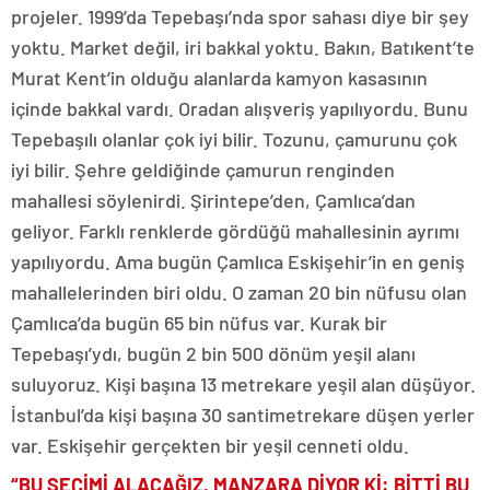
projeler. 1999’da Tepebaşı’nda spor sahası diye bir şey
yoktu. Market değil, iri bakkal yoktu. Bakın, Batıkent’te
Murat Kent’in olduğu alanlarda kamyon kasasının
içinde bakkal vardı. Oradan alışveriş yapılıyordu. Bunu
Tepebaşılı olanlar çok iyi bilir. Tozunu, çamurunu çok
iyi bilir. Şehre geldiğinde çamurun renginden
mahallesi söylenirdi. Şirintepe’den, Çamlıca’dan
geliyor. Farklı renklerde gördüğü mahallesinin ayrımı
yapılıyordu. Ama bugün Çamlıca Eskişehir’in en geniş
mahallelerinden biri oldu. O zaman 20 bin nüfusu olan
Çamlıca’da bugün 65 bin nüfus var. Kurak bir
Tepebaşı’ydı, bugün 2 bin 500 dönüm yeşil alanı
suluyoruz. Kişi başına 13 metrekare yeşil alan düşüyor.
İstanbul’da kişi başına 30 santimetrekare düşen yerler
var. Eskişehir gerçekten bir yeşil cenneti oldu.
“BU SEÇİMİ ALACAĞIZ, MANZARA DİYOR Kİ: BİTTİ BU