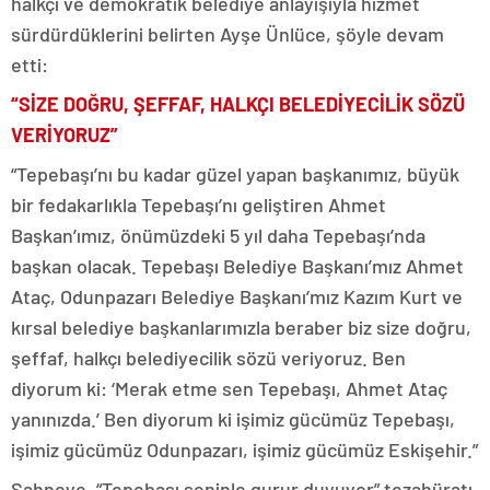
halkçı ve demokratik belediye anlayışıyla hizmet
sürdürdüklerini belirten Ayşe Ünlüce, şöyle devam
etti:
“SİZE DOĞRU, ŞEFFAF, HALKÇI BELEDİYECİLİK SÖZÜ
VERİYORUZ”
“Tepebaşı’nı bu kadar güzel yapan başkanımız, büyük
bir fedakarlıkla Tepebaşı’nı geliştiren Ahmet
Başkan’ımız, önümüzdeki 5 yıl daha Tepebaşı’nda
başkan olacak. Tepebaşı Belediye Başkanı’mız Ahmet
Ataç, Odunpazarı Belediye Başkanı’mız Kazım Kurt ve
kırsal belediye başkanlarımızla beraber biz size doğru,
şeffaf, halkçı belediyecilik sözü veriyoruz. Ben
diyorum ki: ‘Merak etme sen Tepebaşı, Ahmet Ataç
yanınızda.’ Ben diyorum ki işimiz gücümüz Tepebaşı,
işimiz gücümüz Odunpazarı, işimiz gücümüz Eskişehir.”
Sahneye, “Tepebaşı seninle gurur duyuyor” tezahüratı