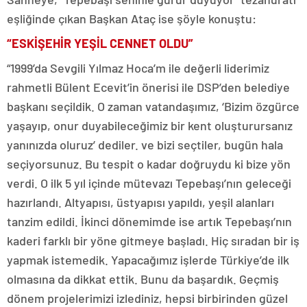
eşliğinde çıkan Başkan Ataç ise şöyle konuştu:
“ESKİŞEHİR YEŞİL CENNET OLDU”
“1999’da Sevgili Yılmaz Hoca’m ile değerli liderimiz
rahmetli Bülent Ecevit’in önerisi ile DSP’den belediye
başkanı seçildik. O zaman vatandaşımız, ‘Bizim özgürce
yaşayıp, onur duyabileceğimiz bir kent oluşturursanız
yanınızda oluruz’ dediler. ve bizi seçtiler, bugün hala
seçiyorsunuz. Bu tespit o kadar doğruydu ki bize yön
verdi. O ilk 5 yıl içinde mütevazı Tepebaşı’nın geleceği
hazırlandı. Altyapısı, üstyapısı yapıldı, yeşil alanları
tanzim edildi. İkinci dönemimde ise artık Tepebaşı’nın
kaderi farklı bir yöne gitmeye başladı. Hiç sıradan bir iş
yapmak istemedik. Yapacağımız işlerde Türkiye’de ilk
olmasına da dikkat ettik. Bunu da başardık. Geçmiş
dönem projelerimizi izlediniz, hepsi birbirinden güzel