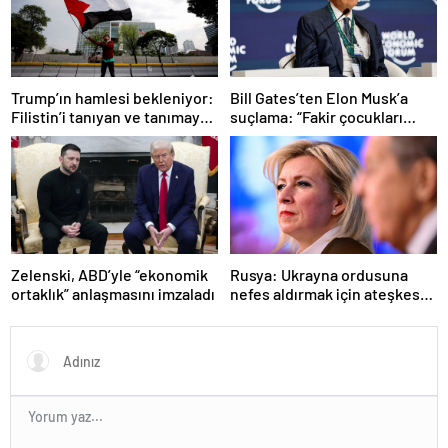
Trump’ın hamlesi bekleniyor:
Bill Gates’ten Elon Musk’a
Filistin’i tanıyan ve tanımayan
suçlama: “Fakir çocukları
ülkeler hangileri?
öldürdü”
Zelenski, ABD’yle “ekonomik
Rusya: Ukrayna ordusuna
ortaklık” anlaşmasını imzaladı
nefes aldırmak için ateşkes
istiyorlar