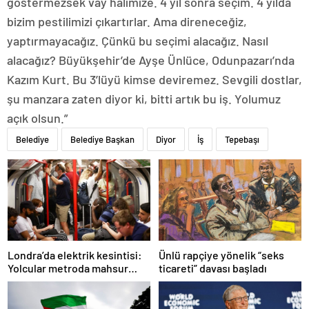
göstermezsek vay halimize. 4 yıl sonra seçim. 4 yılda
bizim pestilimizi çıkartırlar. Ama direneceğiz,
yaptırmayacağız. Çünkü bu seçimi alacağız. Nasıl
alacağız? Büyükşehir’de Ayşe Ünlüce, Odunpazarı’nda
Kazım Kurt. Bu 3’lüyü kimse deviremez. Sevgili dostlar,
şu manzara zaten diyor ki, bitti artık bu iş. Yolumuz
açık olsun.”
Belediye
Belediye Başkan
Diyor
İş
Tepebaşı
Ünlü rapçiye yönelik “seks
Londra’da elektrik kesintisi:
ticareti” davası başladı
Yolcular metroda mahsur
kaldı