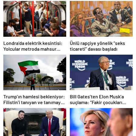
Ünlü rapçiye yönelik “seks
Londra’da elektrik kesintisi:
ticareti” davası başladı
Yolcular metroda mahsur
kaldı
Trump’ın hamlesi bekleniyor:
Bill Gates’ten Elon Musk’a
Filistin’i tanıyan ve tanımayan
suçlama: “Fakir çocukları
ülkeler hangileri?
öldürdü”