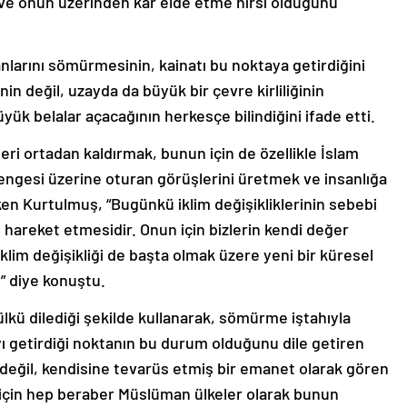
e onun üzerinden kar elde etme hırsı olduğunu
nlarını sömürmesinin, kainatı bu noktaya getirdiğini
 değil, uzayda da büyük bir çevre kirliliğinin
k belalar açacağının herkesçe bilindiğini ifade etti.
leri ortadan kaldırmak, bunun için de özellikle İslam
engesi üzerine oturan görüşlerini üretmek ve insanlığa
en Kurtulmuş, “Bugünkü iklim değişikliklerinin sebebi
ı hareket etmesidir. Onun için bizlerin kendi değer
klim değişikliği de başta olmak üzere yeni bir küresel
” diye konuştu.
lkü dilediği şekilde kullanarak, sömürme iştahıyla
ı getirdiği noktanın bu durum olduğunu dile getiren
 değil, kendisine tevarüs etmiş bir emanet olarak gören
n için hep beraber Müslüman ülkeler olarak bunun