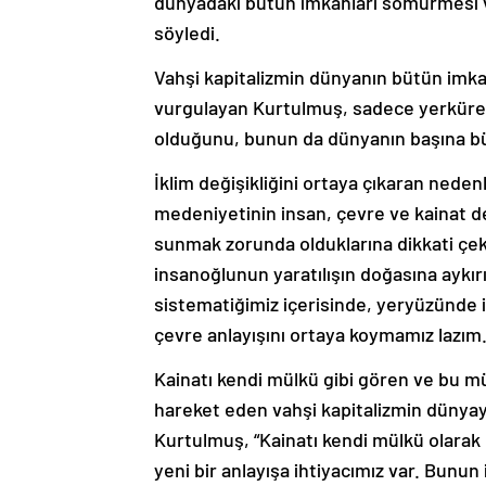
dünyadaki bütün imkanları sömürmesi v
söyledi.
Vahşi kapitalizmin dünyanın bütün imka
vurgulayan Kurtulmuş, sadece yerkürenin
olduğunu, bunun da dünyanın başına büyü
İklim değişikliğini ortaya çıkaran neden
medeniyetinin insan, çevre ve kainat d
sunmak zorunda olduklarına dikkati çek
insanoğlunun yaratılışın doğasına aykır
sistematiğimiz içerisinde, yeryüzünde i
çevre anlayışını ortaya koymamız lazım.
Kainatı kendi mülkü gibi gören ve bu mü
hareket eden vahşi kapitalizmin dünyay
Kurtulmuş, “Kainatı kendi mülkü olarak
yeni bir anlayışa ihtiyacımız var. Bunu