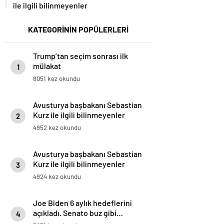
ile ilgili bilinmeyenler
KATEGORİNİN POPÜLERLERİ
Trump’tan seçim sonrası ilk
mülakat
1
8051 kez okundu
Avusturya başbakanı Sebastian
Kurz ile ilgili bilinmeyenler
2
4952 kez okundu
Avusturya başbakanı Sebastian
Kurz ile ilgili bilinmeyenler
3
4924 kez okundu
Joe Biden 6 aylık hedeflerini
açıkladı. Senato buz gibi…
4