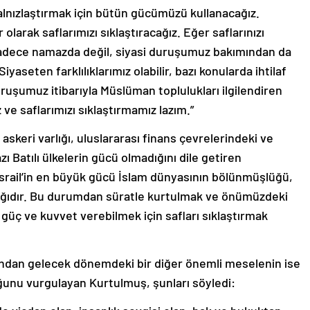
yalnızlaştırmak için bütün gücümüzü kullanacağız.
 olarak saflarımızı sıklaştıracağız. Eğer saflarınızı
 Sadece namazda değil, siyasi duruşumuz bakımından da
yaseten farklılıklarımız olabilir, bazı konularda ihtilaf
şumuz itibarıyla Müslüman toplulukları ilgilendiren
ve saflarımızı sıklaştırmamız lazım.”
askeri varlığı, uluslararası finans çevrelerindeki ve
ı Batılı ülkelerin gücü olmadığını dile getiren
srail’in en büyük gücü İslam dünyasının bölünmüşlüğü,
ızlığıdır. Bu durumdan süratle kurtulmak ve önümüzdeki
 güç ve kuvvet verebilmek için safları sıklaştırmak
ından gelecek dönemdeki bir diğer önemli meselenin ise
ğunu vurgulayan Kurtulmuş, şunları söyledi: