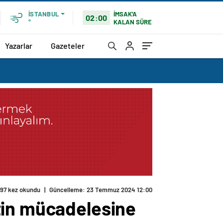
İMSAK'A
İSTANBUL
02:00
KALAN SÜRE
°
Yazarlar
Gazeteler
tin mücadelesine