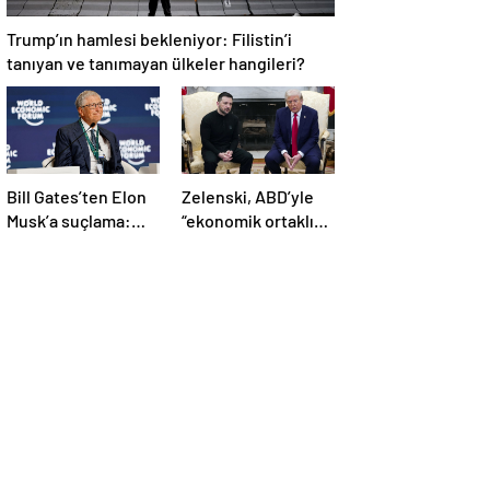
Trump’ın hamlesi bekleniyor: Filistin’i
tanıyan ve tanımayan ülkeler hangileri?
Bill Gates’ten Elon
Zelenski, ABD’yle
Musk’a suçlama:
“ekonomik ortaklık”
“Fakir çocukları
anlaşmasını
öldürdü”
imzaladı