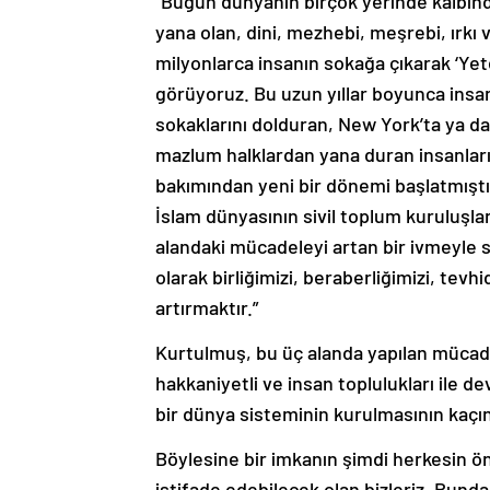
“Bugün dünyanın birçok yerinde kalbinde
yana olan, dini, mezhebi, meşrebi, ırkı 
milyonlarca insanın sokağa çıkarak ‘Yete
görüyoruz. Bu uzun yıllar boyunca insan
sokaklarını dolduran, New York’ta ya d
mazlum halklardan yana duran insanların 
bakımından yeni bir dönemi başlatmıştır.
İslam dünyasının sivil toplum kuruluşl
alandaki mücadeleyi artan bir ivmeyle sü
olarak birliğimizi, beraberliğimizi, tev
artırmaktır.”
Kurtulmuş, bu üç alanda yapılan mücad
hakkaniyetli ve insan toplulukları ile d
bir dünya sisteminin kurulmasının kaçın
Böylesine bir imkanın şimdi herkesin 
istifade edebilecek olan bizleriz. Bunda