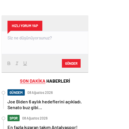
HIZLI YORUM YAP
GÖNDER
SON DAKİKA
HABERLERİ
GÜNDEM
08 Ağustos 2026
Joe Biden 6 aylık hedeflerini açıkladı.
Senato buz gibi…
SPOR
08 Ağustos 2026
En fazla kızaran takım Antalyaspor!