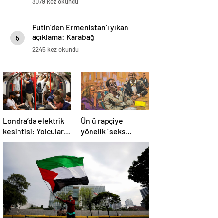
3079 kez okundu
Putin’den Ermenistan’ı yıkan
açıklama: Karabağ
5
Azerbaycan’ın ayrılmaz bir
2245 kez okundu
parçasıdır!
Londra’da elektrik
Ünlü rapçiye
kesintisi: Yolcular
yönelik “seks
metroda mahsur
ticareti” davası
kaldı
başladı