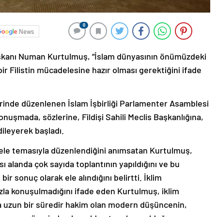
0
News
aşkanı Numan Kurtulmuş, “İslam dünyasının önümüzdeki
r Filistin mücadelesine hazır olması gerektiğini ifade
ehrinde düzenlenen İslam İşbirliği Parlamenter Asamblesi
konuşmada, sözlerine, Fildişi Sahili Meclis Başkanlığına,
dileyerek başladı.
dele temasıyla düzenlendiğini anımsatan Kurtulmuş,
arası alanda çok sayıda toplantının yapıldığını ve bu
bir sonuç olarak ele alındığını belirtti. İklim
azla konuşulmadığını ifade eden Kurtulmuş, iklim
a uzun bir süredir hakim olan modern düşüncenin,