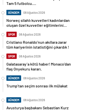
Tam 5 futbolcu….
GÜNDEM
08 Ağustos 2026
Norweç silahlı kuvvetleri kadınlardan
oluşan özel kuvvetler eğitimlerini
başlattı.
SPOR
08 Ağustos 2026
Cristiano Ronaldo’nun akıllara zarar
tüm kariyerinin istatistiğini çıkardık !
SPOR
08 Ağustos 2026
Galatasaray’a kötü haber! Monaco’dan
flaş Onyekuru kararı.
GÜNDEM
08 Ağustos 2026
Trump’tan seçim sonrası ilk mülakat
GÜNDEM
08 Ağustos 2026
Avusturya başbakanı Sebastian Kurz