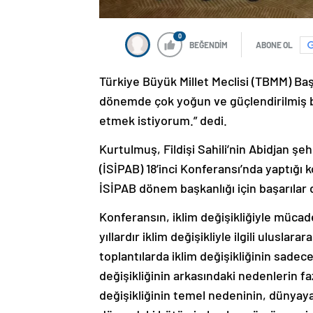
0
BEĞENDİM
ABONE OL
Türkiye Büyük Millet Meclisi (TBMM) B
dönemde çok yoğun ve güçlendirilmiş bi
etmek istiyorum.” dedi.
Kurtulmuş, Fildişi Sahili’nin Abidjan ş
(İSİPAB) 18’inci Konferansı’nda yaptığı 
İSİPAB dönem başkanlığı için başarılar 
Konferansın, iklim değişikliğiyle müca
yıllardır iklim değişikliyle ilgili uluslar
toplantılarda iklim değişikliğinin sadece 
değişikliğinin arkasındaki nedenlerin f
değişikliğinin temel nedeninin, dünyay