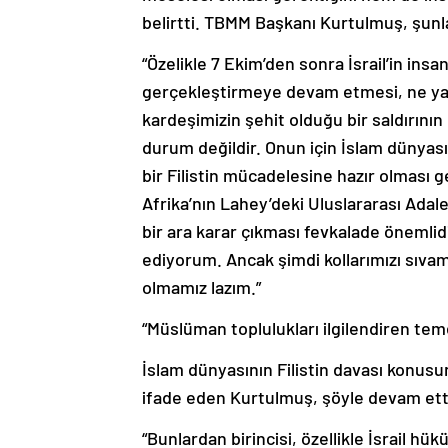
belirtti. TBMM Başkanı Kurtulmuş, şunla
“Özelikle 7 Ekim’den sonra İsrail’in insa
gerçekleştirmeye devam etmesi, ne yaz
kardeşimizin şehit olduğu bir saldırını
durum değildir. Onun için İslam dünya
bir Filistin mücadelesine hazır olması
Afrika’nın Lahey’deki Uluslararası Adal
bir ara karar çıkması fevkalade önemlid
ediyorum. Ancak şimdi kollarımızı sıvam
olmamız lazım.”
“Müslüman toplulukları ilgilendiren tem
İslam dünyasının Filistin davası konus
ifade eden Kurtulmuş, şöyle devam ett
“Bunlardan birincisi, özellikle İsrail 