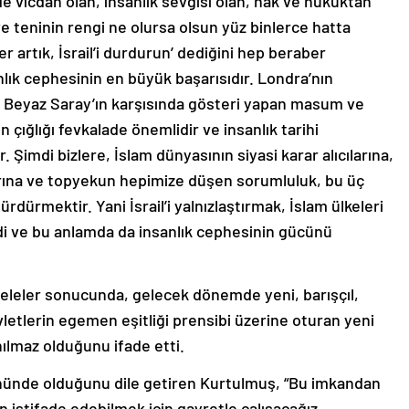
 vicdan olan, insanlık sevgisi olan, hak ve hukuktan
ve teninin rengi ne olursa olsun yüz binlerce hatta
r artık, İsrail’i durdurun’ dediğini hep beraber
lık cephesinin en büyük başarısıdır. Londra’nın
a Beyaz Saray’ın karşısında gösteri yapan masum ve
çığlığı fevkalade önemlidir ve insanlık tarihi
 Şimdi bizlere, İslam dünyasının siyasi karar alıcılarına,
arına ve topyekun hepimize düşen sorumluluk, bu üç
rdürmektir. Yani İsrail’i yalnızlaştırmak, İslam ülkeleri
hidi ve bu anlamda da insanlık cephesinin gücünü
eleler sonucunda, gelecek dönemde yeni, barışçıl,
evletlerin egemen eşitliği prensibi üzerine oturan yeni
ılmaz olduğunu ifade etti.
önünde olduğunu dile getiren Kurtulmuş, “Bu imkandan
n istifade edebilmek için gayretle çalışacağız,