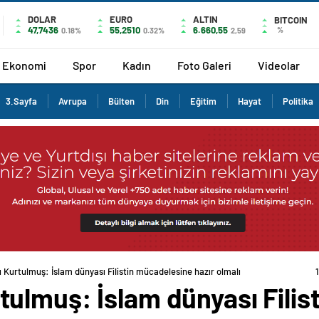
DOLAR
EURO
ALTIN
BITCOIN
47,7436
55,2510
6.660,55
%
0.18%
0.32%
2,59
Ekonomi
Spor
Kadın
Foto Galeri
Videolar
3.Sayfa
Avrupa
Bülten
Din
Eğitim
Hayat
Politika
Kurtulmuş: İslam dünyası Filistin mücadelesine hazır olmalı
ulmuş: İslam dünyası Filis