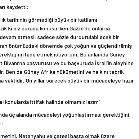
rı kaydetti:
nlık tarihinin görmediği büyük bir katliamı
ık ki biz burada konuşurken Gazze’de onlarca
n devam etmesi, sadece sözle durdurulabilecek bir
sının önümüzdeki dönemde çok yoğun ve güçlendirilmiş
 gerektiğini ifade etmek istiyorum. Bu anlamda Güney
et Divanı’na başvurusu ve bu başvuruda İsrail’in aleyhine
ir. Ben de Güney Afrika hükümetini ve halkını tebrik
a vaktidir. On yıllar sürecek büyük bir mücadeleye hazır
el konularda ittifak halinde olmamız lazım”
unda üç alanda mücadeleyi yoğunlaştırması gerektiğini
i:
hükümetini, Netanyahu ve çetesi başta olmak üzere