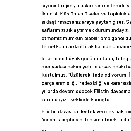
siyonist rejimi, uluslararası sistemde 
İkincisi, Müslüman ülkeler ve topluluklar
sıklaştırmazsanız araya şeytan girer.
saflarımızı sıklaştırmak durumundayız. Si
etmemiz mümkün olabilir ama genel duru
temel konularda ittifak halinde olmamız 
İsrail’in en büyük gücünün topu, tüfeği, 
medyadaki hakimiyeti ile arkasındaki baz
Kurtulmuş, “Üzülerek ifade ediyorum, İ
parçalanmışlığı, iradesizliği ve karars
yıllarda devam edecek Filistin davasına
zorundayız.” şeklinde konuştu.
Filistin davasına destek vermek bakım
“insanlık cephesini tahkim etmek” oldu