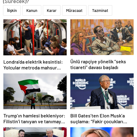
(Sürecek)?
İlişkin
Kanun
Karar
Müracaat
Tazminat
Ünlü rapçiye yönelik “seks
Londra’da elektrik kesintisi:
ticareti” davası başladı
Yolcular metroda mahsur
kaldı
Trump’ın hamlesi bekleniyor:
Bill Gates’ten Elon Musk’a
Filistin’i tanıyan ve tanımayan
suçlama: “Fakir çocukları
ülkeler hangileri?
öldürdü”