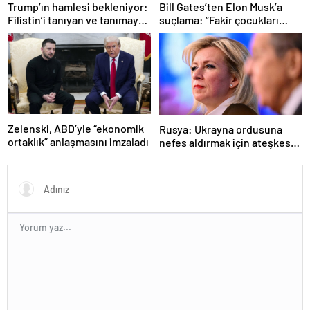
Trump’ın hamlesi bekleniyor:
Bill Gates’ten Elon Musk’a
Filistin’i tanıyan ve tanımayan
suçlama: “Fakir çocukları
ülkeler hangileri?
öldürdü”
Zelenski, ABD’yle “ekonomik
Rusya: Ukrayna ordusuna
ortaklık” anlaşmasını imzaladı
nefes aldırmak için ateşkes
istiyorlar