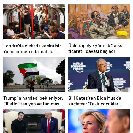
Ünlü rapçiye yönelik “seks
Londra’da elektrik kesintisi:
ticareti” davası başladı
Yolcular metroda mahsur
kaldı
Trump’ın hamlesi bekleniyor:
Bill Gates’ten Elon Musk’a
Filistin’i tanıyan ve tanımayan
suçlama: “Fakir çocukları
ülkeler hangileri?
öldürdü”