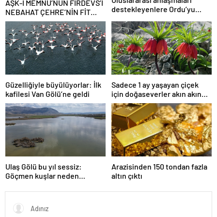
AŞK-I MEMNU’NUN FİRDEVS’İ
destekleyenlere Ordu’yu
NEBAHAT ÇEHRE’NİN FİT
itibarsızlaştırma cezası
KALMA SIRRI! 81 yaşındaki
ünlü oyuncu meğer günde 40
dakika…
Güzelliğiyle büyülüyorlar: İlk
Sadece 1 ay yaşayan çiçek
kafilesi Van Gölü’ne geldi
için doğaseverler akın akın
geliyor!
Ulaş Gölü bu yıl sessiz:
Arazisinden 150 tondan fazla
Göçmen kuşlar neden
altın çıktı
gelmedi?