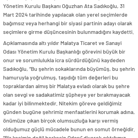
Yönetim Kurulu Başkanı Oğuzhan Ata Sadıkoğlu, 31
Mart 2024 tarihinde yapılacak olan yerel seçimlerde
bağımsız veya herhangi bir siyasi partinin adayı olarak
seçimlere girme düşüncesinin bulunmadığını kaydetti.
Açıklamasında altı yıldır Malatya Ticaret ve Sanayi
Odası Yönetim Kurulu Başkanlığı görevini büyük bir
onur ve sorumlulukla icra sürdürdüğünü kaydeden
Sadıkoğlu, “Bu şehrin sokaklarında büyümüş, bu şehrin
hamuruyla yoğrulmuş, taşıdığı tüm değerleri bu
topraklardan almış bir Malatya evladı olarak bu şehre
olan sevgi ve sadakatimiz şüpheye yer bırakmayacak
kadar iyi bilinmektedir. Nitekim göreve geldiğimiz
günden bugüne şehrimiz menfaatlerini korumak adına,
önümüze çıkan birçok olumsuzluğa karşı vermiş
olduğumuz güçlü mücadele bunun en somut örneğidir.
“Bir kesimin değil herkesin Odası” diyerek çıktığımız