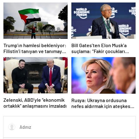
kaldı
Trump’ın hamlesi bekleniyor:
Bill Gates’ten Elon Musk’a
Filistin’i tanıyan ve tanımayan
suçlama: “Fakir çocukları
ülkeler hangileri?
öldürdü”
Zelenski, ABD’yle “ekonomik
Rusya: Ukrayna ordusuna
ortaklık” anlaşmasını imzaladı
nefes aldırmak için ateşkes
istiyorlar