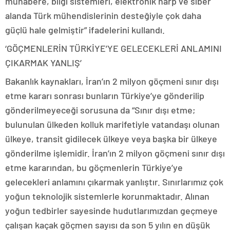
muhabere, bilgi sistemleri, elektronik harp ve siber
alanda Türk mühendislerinin desteğiyle çok daha
güçlü hale gelmiştir” ifadelerini kullandı.
‘GÖÇMENLERİN TÜRKİYE’YE GELECEKLERİ ANLAMINI
ÇIKARMAK YANLIŞ’
Bakanlık kaynakları, İran’ın 2 milyon göçmeni sınır dışı
etme kararı sonrası bunların Türkiye’ye gönderilip
gönderilmeyeceği sorusuna da “Sınır dışı etme;
bulunulan ülkeden kolluk marifetiyle vatandaşı olunan
ülkeye, transit gidilecek ülkeye veya başka bir ülkeye
gönderilme işlemidir. İran’ın 2 milyon göçmeni sınır dışı
etme kararından, bu göçmenlerin Türkiye’ye
gelecekleri anlamını çıkarmak yanlıştır. Sınırlarımız çok
yoğun teknolojik sistemlerle korunmaktadır. Alınan
yoğun tedbirler sayesinde hudutlarımızdan geçmeye
çalışan kaçak göçmen sayısı da son 5 yılın en düşük