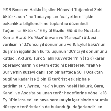
MSB Basın ve Halkla İlişkiler Müşaviri Tuğamiral Zeki
Aktürk, son 1 haftada yapılan faaliyetlere ilişkin
bakanlıkta bilgilendirme toplantısı düzenledi.
Tuğamiral Aktürk, 19 Eylül Gaziler Günü ile Mustafa
Kemal Atatürk’e ‘Gazi’ ünvanı ve ‘Mareşal’ rütbesi
verilişinin 103’üncü yıl dönümünü ve 15 Eylül Bakü’nün
düşman işgalinden kurtuluşunun 106’ncı yıl dönümünü
kutladı. Aktürk, Türk Silahlı Kuvvetleri’nin (TSK) kararlı
operasyonlarının devam ettiğini belirterek, “Irak ve
Suriye’nin kuzeyi dahil son bir haftada 50, 1 Ocak’tan
bugüne kadar ise 2 bin 13 terörist etkisiz hale
getirilmiştir. Ayrıca, Irak’ın kuzeyindeki Hakurk, Gara,
Kandil ve Asos’ta bulunan terör hedeflerine yönelik 18
Eylül’de icra edilen hava harekatıyla içerisinde sorumlu
düzeyde teröristlerin de bulunduğu değerlendirilen