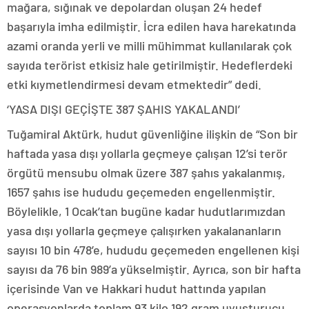
mağara, sığınak ve depolardan oluşan 24 hedef
başarıyla imha edilmiştir. İcra edilen hava harekatında
azami oranda yerli ve milli mühimmat kullanılarak çok
sayıda terörist etkisiz hale getirilmiştir. Hedeflerdeki
etki kıymetlendirmesi devam etmektedir” dedi.
‘YASA DIŞI GEÇİŞTE 387 ŞAHIS YAKALANDI’
Tuğamiral Aktürk, hudut güvenliğine ilişkin de “Son bir
haftada yasa dışı yollarla geçmeye çalışan 12’si terör
örgütü mensubu olmak üzere 387 şahıs yakalanmış,
1657 şahıs ise hududu geçemeden engellenmiştir.
Böylelikle, 1 Ocak’tan bugüne kadar hudutlarımızdan
yasa dışı yollarla geçmeye çalışırken yakalananların
sayısı 10 bin 478’e, hududu geçemeden engellenen kişi
sayısı da 76 bin 989’a yükselmiştir. Ayrıca, son bir hafta
içerisinde Van ve Hakkari hudut hattında yapılan
operasyonlarda toplam 93 kilo 192 gram uyuşturucu