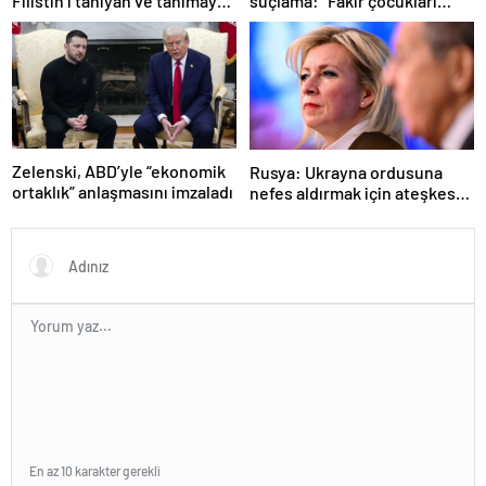
Filistin’i tanıyan ve tanımayan
suçlama: “Fakir çocukları
ülkeler hangileri?
öldürdü”
Zelenski, ABD’yle “ekonomik
Rusya: Ukrayna ordusuna
ortaklık” anlaşmasını imzaladı
nefes aldırmak için ateşkes
istiyorlar
En az 10 karakter gerekli