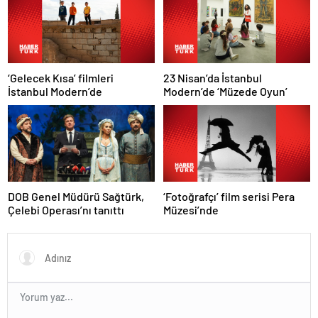
‘Gelecek Kısa’ filmleri
23 Nisan’da İstanbul
İstanbul Modern’de
Modern’de ‘Müzede Oyun’
‘Fotoğrafçı’ film serisi Pera
DOB Genel Müdürü Sağtürk,
Müzesi’nde
Çelebi Operası’nı tanıttı