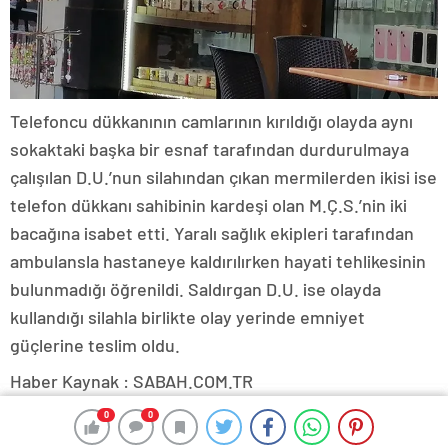
Telefoncu dükkanının camlarının kırıldığı olayda aynı
sokaktaki başka bir esnaf tarafından durdurulmaya
çalışılan D.U.’nun silahından çıkan mermilerden ikisi ise
telefon dükkanı sahibinin kardeşi olan M.Ç.S.’nin iki
bacağına isabet etti. Yaralı sağlık ekipleri tarafından
ambulansla hastaneye kaldırılırken hayati tehlikesinin
bulunmadığı öğrenildi. Saldırgan D.U. ise olayda
kullandığı silahla birlikte olay yerinde emniyet
güçlerine teslim oldu.
Haber Kaynak : SABAH.COM.TR
“Yayınlanan tüm haber ve diğer içerikler ile ilgili olarak
0
0
0
0
yasal bildirimlerinizi bize iletişim sayfası üzerinden