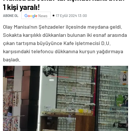
1 kişi yaralı!
17 Eylül 2024 13:00
ABONE OL
News
Olay Manisa’nın Şehzadeler ilçesinde meydana geldi.
Sokakta karşılıklı dükkanları bulunan iki esnaf arasında
çıkan tartışma büyüyünce Kafe işletmecisi D.U.
karşısındaki telefoncu dükkanına kurşun yağdırmaya
başladı.